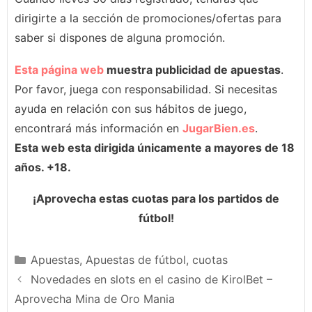
dirigirte a la sección de promociones/ofertas para
saber si dispones de alguna promoción.
Esta página web
muestra publicidad de apuestas
.
Por favor, juega con responsabilidad. Si necesitas
ayuda en relación con sus hábitos de juego,
encontrará más información en
JugarBien.es
.
Esta web esta dirigida únicamente a mayores de 18
años. +18.
¡Aprovecha estas cuotas para los partidos de
fútbol!
Categorías
Apuestas
,
Apuestas de fútbol
,
cuotas
Novedades en slots en el casino de KirolBet –
Aprovecha Mina de Oro Mania