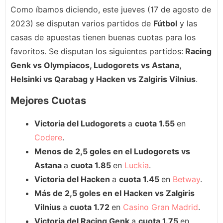
Como íbamos diciendo, este jueves (17 de agosto de
2023) se disputan varios partidos de
Fútbol
y las
casas de apuestas tienen buenas cuotas para los
favoritos. Se disputan los siguientes partidos:
Racing
Genk vs Olympiacos, Ludogorets vs Astana,
Helsinki vs Qarabag y Hacken vs Zalgiris Vilnius
.
Mejores Cuotas
Victoria del Ludogorets
a
cuota 1.55
en
Codere
.
Menos de 2,5 goles en el Ludogorets vs
Astana
a
cuota 1.85
en
Luckia
.
Victoria del Hacken
a
cuota 1.45
en
Betway
.
Más de 2,5 goles en el Hacken vs Zalgiris
Vilnius
a
cuota 1.72
en
Casino Gran Madrid
.
Victoria del Racing Genk
a
cuota 1.75
en