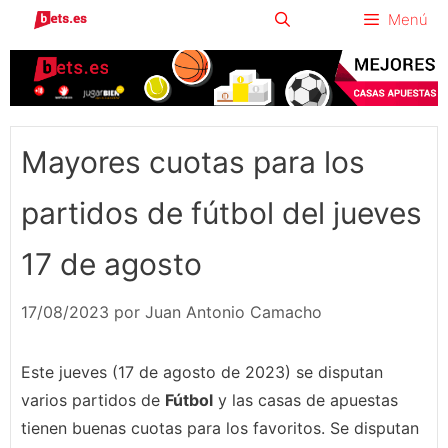
Saltar
Menú
al
contenido
Mayores cuotas para los
partidos de fútbol del jueves
17 de agosto
17/08/2023
por
Juan Antonio Camacho
Este jueves (17 de agosto de 2023) se disputan
varios partidos de
Fútbol
y las casas de apuestas
tienen buenas cuotas para los favoritos. Se disputan