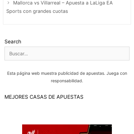
Mallorca vs Villarreal – Apuesta a LaLiga EA
Sports con grandes cuotas
Search
Buscar:
Esta página web muestra publicidad de apuestas. Juega con
responsabilidad.
MEJORES CASAS DE APUESTAS