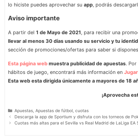
lo hiciste puedes aprovechar su
app
, podrás descargar
Aviso importante
A partir del
1 de Mayo de 2021
, para recibir una prom
llevar al menos 30 días usando su servicio y tu identi
sección de promociones/ofertas para saber si dispone
Esta página web
muestra publicidad de apuestas
. Por
hábitos de juego, encontrará más información en
Jugar
Esta web esta dirigida únicamente a mayores de 18 a
¡Aprovecha est
Categorías
Apuestas
,
Apuestas de fútbol
,
cuotas
Descarga la app de Sportium y disfruta con los torneos de Po
Cuotas más altas para el Sevilla vs Real Madrid de LaLiga EA 