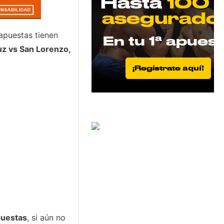
apuestas tienen
z vs San Lorenzo,
puestas
, si aún no