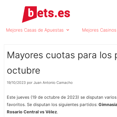
Saltar
al
contenido
Mejores Casas de Apuestas
Mejores Casinos
Mayores cuotas para los p
octubre
19/10/2023
por
Juan Antonio Camacho
Este jueves (19 de octubre de 2023) se disputan vario
favoritos. Se disputan los siguientes partidos:
Gimnasia 
Rosario Central vs Vélez
.