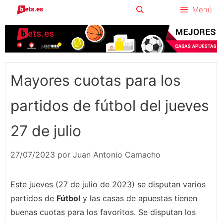
Saltar
Menú
al
contenido
Mayores cuotas para los
partidos de fútbol del jueves
27 de julio
27/07/2023
por
Juan Antonio Camacho
Este jueves (27 de julio de 2023) se disputan varios
partidos de
Fútbol
y las casas de apuestas tienen
buenas cuotas para los favoritos. Se disputan los