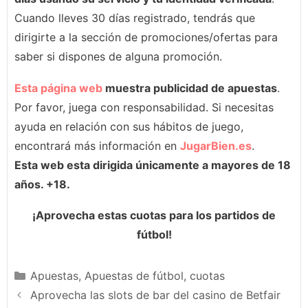
Cuando lleves 30 días registrado, tendrás que
dirigirte a la sección de promociones/ofertas para
saber si dispones de alguna promoción.
Esta página web
muestra publicidad de apuestas
.
Por favor, juega con responsabilidad. Si necesitas
ayuda en relación con sus hábitos de juego,
encontrará más información en
JugarBien.es
.
Esta web esta dirigida únicamente a mayores de 18
años. +18.
¡Aprovecha estas cuotas para los partidos de
fútbol!
Categorías
Apuestas
,
Apuestas de fútbol
,
cuotas
Aprovecha las slots de bar del casino de Betfair