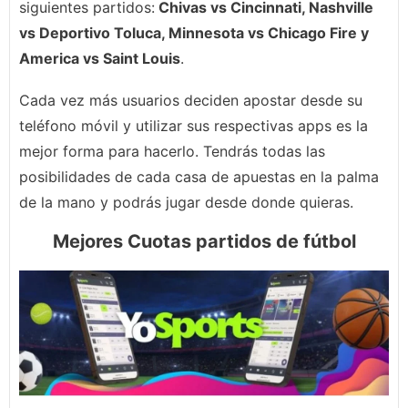
siguientes partidos:
Chivas vs Cincinnati, Nashville
vs Deportivo Toluca, Minnesota vs Chicago Fire y
America vs Saint Louis
.
Cada vez más usuarios deciden apostar desde su
teléfono móvil y utilizar sus respectivas apps es la
mejor forma para hacerlo. Tendrás todas las
posibilidades de cada casa de apuestas en la palma
de la mano y podrás jugar desde donde quieras.
Mejores Cuotas partidos de fútbol