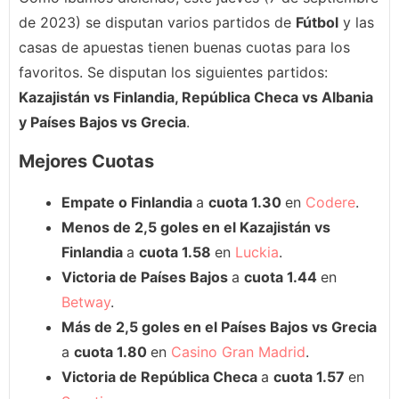
de 2023) se disputan varios partidos de
Fútbol
y las
casas de apuestas tienen buenas cuotas para los
favoritos. Se disputan los siguientes partidos:
Kazajistán vs Finlandia, República Checa vs Albania
y Países Bajos vs Grecia
.
Mejores Cuotas
Empate o Finlandia
a
cuota 1.30
en
Codere
.
Menos de 2,5 goles en el Kazajistán vs
Finlandia
a
cuota 1.58
en
Luckia
.
Victoria de Países Bajos
a
cuota 1.44
en
Betway
.
Más de 2,5 goles en el Países Bajos vs Grecia
a
cuota 1.80
en
Casino Gran Madrid
.
Victoria de República Checa
a
cuota 1.57
en