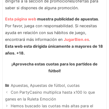
dirigirte a la sección de promociones/ofertas para
saber si dispones de alguna promoción.
Esta página web
muestra publicidad de apuestas
.
Por favor, juega con responsabilidad. Si necesitas
ayuda en relación con sus hábitos de juego,
encontrará más información en
JugarBien.es
.
Esta web esta dirigida únicamente a mayores de 18
años. +18.
¡Aprovecha estas cuotas para los partidos de
fútbol!
Categorías
Apuestas
,
Apuestas de fútbol
,
cuotas
Con PartyCasino multiplica hasta x100 lo que
ganes en la Ruleta Emoción
Hemos buscado las cuotas más altas para el