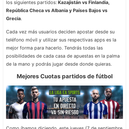
los siguientes partidos:
Kazajistán vs Finlandia,
República Checa vs Albania y Países Bajos vs
Grecia
.
Cada vez más usuarios deciden apostar desde su
teléfono móvil y utilizar sus respectivas apps es la
mejor forma para hacerlo. Tendrás todas las
posibilidades de cada casa de apuestas en la palma
de la mano y podrás jugar desde donde quieras.
Mejores Cuotas partidos de fútbol
Como íbamos diciendo, este jueves (7 de septiembre