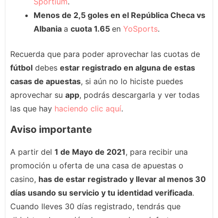
Sportium
.
Menos de 2,5 goles en el República Checa vs
Albania
a
cuota 1.65
en
YoSports
.
Recuerda que para poder aprovechar las cuotas de
fútbol
debes
estar registrado en alguna de estas
casas de apuestas
, si aún no lo hiciste puedes
aprovechar su
app
, podrás descargarla y ver todas
las que hay
haciendo clic aquí
.
Aviso importante
A partir del
1 de Mayo de 2021
, para recibir una
promoción u oferta de una casa de apuestas o
casino,
has de estar registrado y llevar al menos 30
días usando su servicio y tu identidad verificada
.
Cuando lleves 30 días registrado, tendrás que