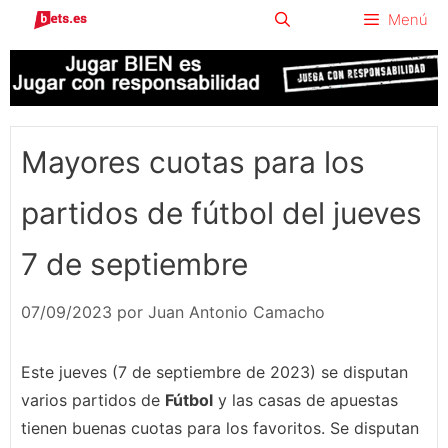
Saltar
Menú
al
contenido
Mayores cuotas para los
partidos de fútbol del jueves
7 de septiembre
07/09/2023
por
Juan Antonio Camacho
Este jueves (7 de septiembre de 2023) se disputan
varios partidos de
Fútbol
y las casas de apuestas
tienen buenas cuotas para los favoritos. Se disputan