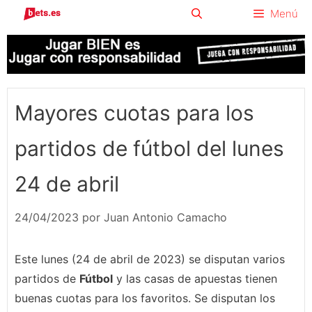
Saltar
Menú
al
contenido
Mayores cuotas para los
partidos de fútbol del lunes
24 de abril
24/04/2023
por
Juan Antonio Camacho
Este lunes (24 de abril de 2023) se disputan varios
partidos de
Fútbol
y las casas de apuestas tienen
buenas cuotas para los favoritos. Se disputan los