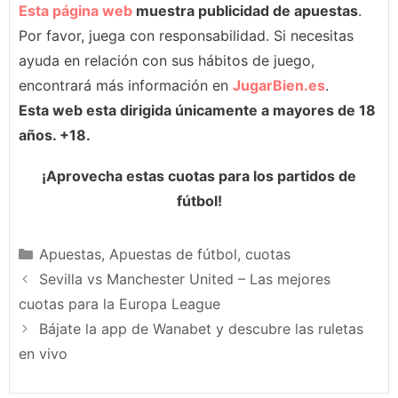
Esta página web
muestra publicidad de apuestas
.
Por favor, juega con responsabilidad. Si necesitas
ayuda en relación con sus hábitos de juego,
encontrará más información en
JugarBien.es
.
Esta web esta dirigida únicamente a mayores de 18
años. +18.
¡Aprovecha estas cuotas para los partidos de
fútbol!
Categorías
Apuestas
,
Apuestas de fútbol
,
cuotas
Sevilla vs Manchester United – Las mejores
cuotas para la Europa League
Bájate la app de Wanabet y descubre las ruletas
en vivo