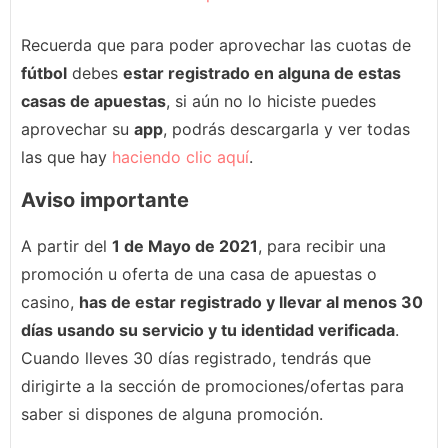
Recuerda que para poder aprovechar las cuotas de
fútbol
debes
estar registrado en alguna de estas
casas de apuestas
, si aún no lo hiciste puedes
aprovechar su
app
, podrás descargarla y ver todas
las que hay
haciendo clic aquí
.
Aviso importante
A partir del
1 de Mayo de 2021
, para recibir una
promoción u oferta de una casa de apuestas o
casino,
has de estar registrado y llevar al menos 30
días usando su servicio y tu identidad verificada
.
Cuando lleves 30 días registrado, tendrás que
dirigirte a la sección de promociones/ofertas para
saber si dispones de alguna promoción.