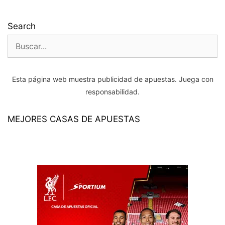
Search
Buscar:
Esta página web muestra publicidad de apuestas. Juega con
responsabilidad.
MEJORES CASAS DE APUESTAS