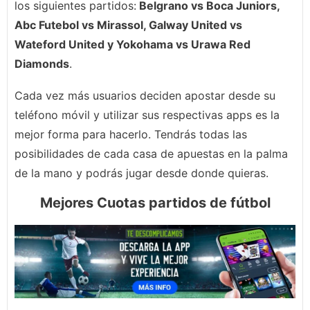
los siguientes partidos:
Belgrano vs Boca Juniors,
Abc Futebol vs Mirassol, Galway United vs
Wateford United y Yokohama vs Urawa Red
Diamonds
.
Cada vez más usuarios deciden apostar desde su
teléfono móvil y utilizar sus respectivas apps es la
mejor forma para hacerlo. Tendrás todas las
posibilidades de cada casa de apuestas en la palma
de la mano y podrás jugar desde donde quieras.
Mejores Cuotas partidos de fútbol