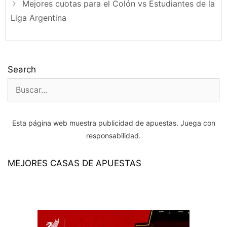
Mejores cuotas para el Colón vs Estudiantes de la
Liga Argentina
Search
Buscar:
Esta página web muestra publicidad de apuestas. Juega con
responsabilidad.
MEJORES CASAS DE APUESTAS