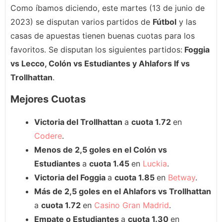
Como íbamos diciendo, este martes (13 de junio de
2023) se disputan varios partidos de
Fútbol
y las
casas de apuestas tienen buenas cuotas para los
favoritos. Se disputan los siguientes partidos:
Foggia
vs Lecco, Colón vs Estudiantes y Ahlafors If vs
Trollhattan
.
Mejores Cuotas
Victoria del Trollhattan
a
cuota 1.72
en
Codere
.
Menos de 2,5 goles en el Colón vs
Estudiantes
a
cuota 1.45
en
Luckia
.
Victoria del Foggia
a
cuota 1.85
en
Betway
.
Más de 2,5 goles en el Ahlafors vs Trollhattan
a
cuota 1.72
en
Casino Gran Madrid
.
Empate o Estudiantes
a
cuota 1.30
en