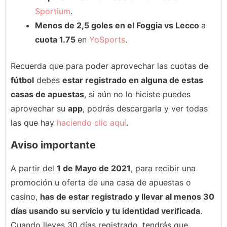
Sportium
.
Menos de 2,5 goles en el Foggia vs Lecco
a
cuota 1.75
en
YoSports
.
Recuerda que para poder aprovechar las cuotas de
fútbol
debes
estar registrado en alguna de estas
casas de apuestas
, si aún no lo hiciste puedes
aprovechar su
app
, podrás descargarla y ver todas
las que hay
haciendo clic aquí
.
Aviso importante
A partir del
1 de Mayo de 2021
, para recibir una
promoción u oferta de una casa de apuestas o
casino,
has de estar registrado y llevar al menos 30
días usando su servicio y tu identidad verificada
.
Cuando lleves 30 días registrado, tendrás que