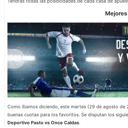
Tendrás todas las posibilidades de cada casa de apues
Mejores
Como íbamos diciendo, este martes (29 de agosto de 2
buenas cuotas para los favoritos. Se disputan los sigui
Deportivo Pasto vs Once Caldas
.