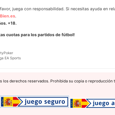
 favor, juega con responsabilidad. Si necesitas ayuda en re
Bien.es
.
ños. +18.
as cuotas para los partidos de fútbol!
rtyPoker
ga EA Sports
 los derechos reservados. Prohibida su copia o reproducción to