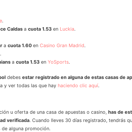
e
.
nce Caldas
a
cuota 1.53
en
Luckia
.
ar
a
cuota 1.60
en
Casino Gran Madrid
.
.
hians
a
cuota 1.53
en
YoSports
.
bol
debes
estar registrado en alguna de estas casas de a
la y ver todas las que hay
haciendo clic aquí
.
oción u oferta de una casa de apuestas o casino,
has de est
dad verificada
. Cuando lleves 30 días registrado, tendrás que
s de alguna promoción.