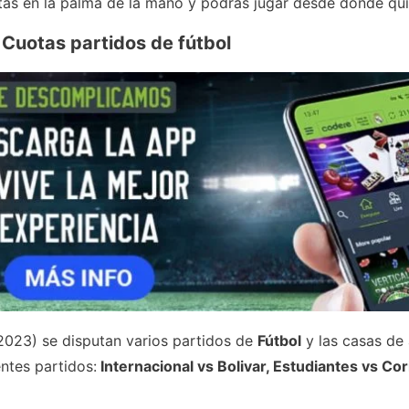
tas en la palma de la mano y podrás jugar desde donde qui
 Cuotas partidos de fútbol
023) se disputan varios partidos de
Fútbol
y las casas de 
entes partidos:
Internacional vs Bolivar, Estudiantes vs Cor