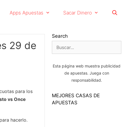
Apps Apuestas
Sacar Dinero
Search
es 29 de
Buscar:
Esta página web muestra publicidad
de apuestas. Juega con
responsabilidad.
cuotas para los
MEJORES CASAS DE
asto vs Once
APUESTAS
para hacerlo.