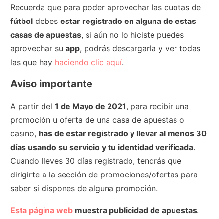
Recuerda que para poder aprovechar las cuotas de
fútbol
debes
estar registrado en alguna de estas
casas de apuestas
, si aún no lo hiciste puedes
aprovechar su
app
, podrás descargarla y ver todas
las que hay
haciendo clic aquí
.
Aviso importante
A partir del
1 de Mayo de 2021
, para recibir una
promoción u oferta de una casa de apuestas o
casino,
has de estar registrado y llevar al menos 30
días usando su servicio y tu identidad verificada
.
Cuando lleves 30 días registrado, tendrás que
dirigirte a la sección de promociones/ofertas para
saber si dispones de alguna promoción.
Esta página web
muestra publicidad de apuestas
.