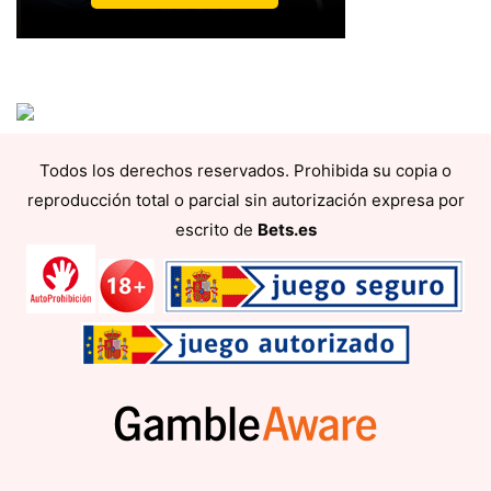
Todos los derechos reservados. Prohibida su copia o
reproducción total o parcial sin autorización expresa por
escrito de
Bets.es