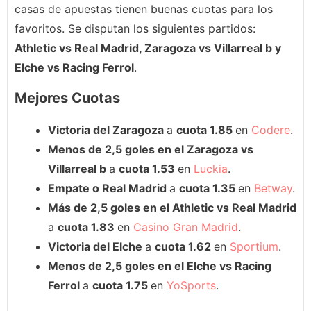
casas de apuestas tienen buenas cuotas para los
favoritos. Se disputan los siguientes partidos:
Athletic vs Real Madrid, Zaragoza vs Villarreal b y
Elche vs Racing Ferrol
.
Mejores Cuotas
Victoria del Zaragoza
a
cuota 1.85
en
Codere
.
Menos de 2,5 goles en el Zaragoza vs
Villarreal b
a
cuota 1.53
en
Luckia
.
Empate o Real Madrid
a
cuota 1.35
en
Betway
.
Más de 2,5 goles en el Athletic vs Real Madrid
a
cuota 1.83
en
Casino Gran Madrid
.
Victoria del Elche
a
cuota 1.62
en
Sportium
.
Menos de 2,5 goles en el Elche vs Racing
Ferrol
a
cuota 1.75
en
YoSports
.