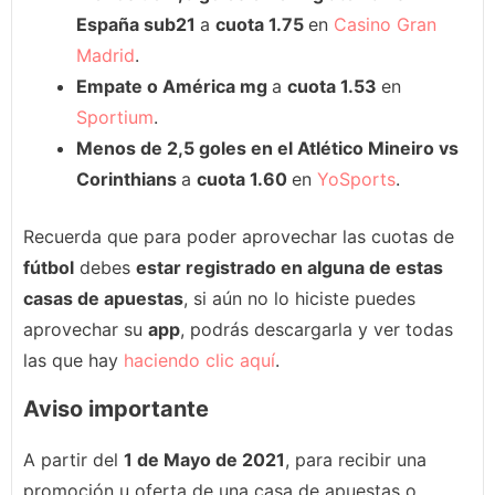
España sub21
a
cuota 1.75
en
Casino Gran
Madrid
.
Empate o América mg
a
cuota 1.53
en
Sportium
.
Menos de 2,5 goles en el Atlético Mineiro vs
Corinthians
a
cuota 1.60
en
YoSports
.
Recuerda que para poder aprovechar las cuotas de
fútbol
debes
estar registrado en alguna de estas
casas de apuestas
, si aún no lo hiciste puedes
aprovechar su
app
, podrás descargarla y ver todas
las que hay
haciendo clic aquí
.
Aviso importante
A partir del
1 de Mayo de 2021
, para recibir una
promoción u oferta de una casa de apuestas o