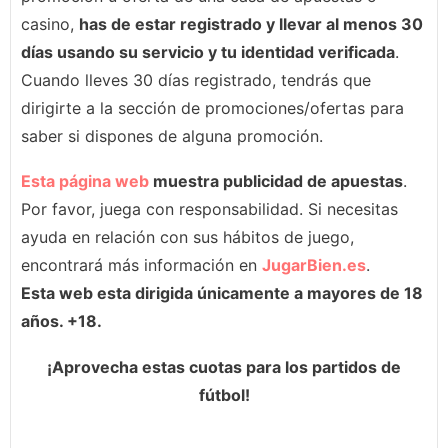
casino,
has de estar registrado y llevar al menos 30
días usando su servicio y tu identidad verificada
.
Cuando lleves 30 días registrado, tendrás que
dirigirte a la sección de promociones/ofertas para
saber si dispones de alguna promoción.
Esta página web
muestra publicidad de apuestas
.
Por favor, juega con responsabilidad. Si necesitas
ayuda en relación con sus hábitos de juego,
encontrará más información en
JugarBien.es
.
Esta web esta dirigida únicamente a mayores de 18
años. +18.
¡Aprovecha estas cuotas para los partidos de
fútbol!