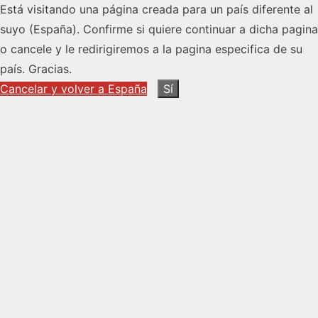
Está visitando una página creada para un país diferente al
suyo (España). Confirme si quiere continuar a dicha pagina
o cancele y le redirigiremos a la pagina especifica de su
país. Gracias.
Cancelar y volver a España
Sí