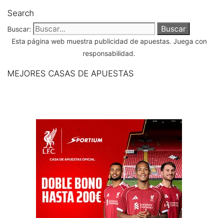
Search
Buscar:
Esta página web muestra publicidad de apuestas. Juega con
responsabilidad.
MEJORES CASAS DE APUESTAS