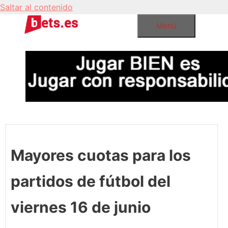
Saltar al contenido
Menú
Mayores cuotas para los
partidos de fútbol del
viernes 16 de junio