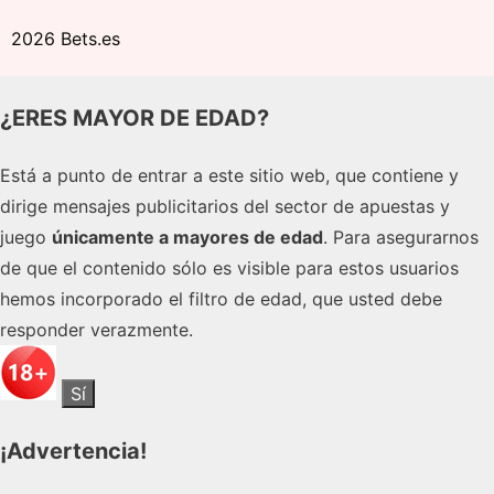
2026 Bets.es
¿ERES MAYOR DE EDAD?
Está a punto de entrar a este sitio web, que contiene y
dirige mensajes publicitarios del sector de apuestas y
juego
únicamente a mayores de edad
. Para asegurarnos
de que el contenido sólo es visible para estos usuarios
hemos incorporado el filtro de edad, que usted debe
responder verazmente.
Sí
¡Advertencia!