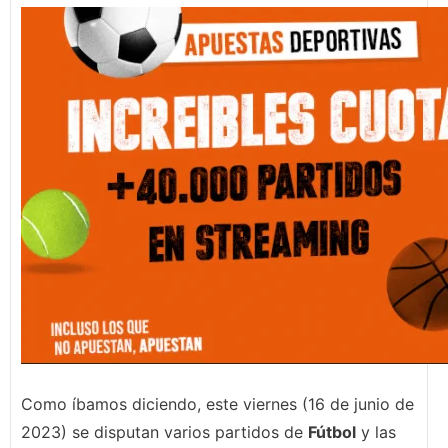
Como íbamos diciendo, este viernes (16 de junio de
2023) se disputan varios partidos de
Fútbol
y las