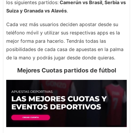
los siguientes partidos:
Camerún vs Brasil, Serbia vs
Suiza y Granada vs Alavés
.
Cada vez más usuarios deciden apostar desde su
teléfono móvil y utilizar sus respectivas apps es la
mejor forma para hacerlo. Tendrás todas las
posibilidades de cada casa de apuestas en la palma
de la mano y podrás jugar desde donde quieras.
Mejores Cuotas partidos de fútbol