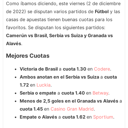
Como íbamos diciendo, este viernes (2 de diciembre
de 2022) se disputan varios partidos de
Fútbol
y las
casas de apuestas tienen buenas cuotas para los
favoritos. Se disputan los siguientes partidos:
Camerún vs Brasil, Serbia vs Suiza y Granada vs
Alavés
.
Mejores Cuotas
Victoria de Brasil
a
cuota 1.30
en
Codere
.
Ambos anotan en el Serbia vs Suiza
a
cuota
1.72
en
Luckia
.
Serbia o empate
a
cuota 1.40
en
Betway
.
Menos de 2,5 goles en el Granada vs Alavés
a
cuota 1.45
en
Casino Gran Madrid
.
Empate o Alavés
a
cuota 1.62
en
Sportium
.