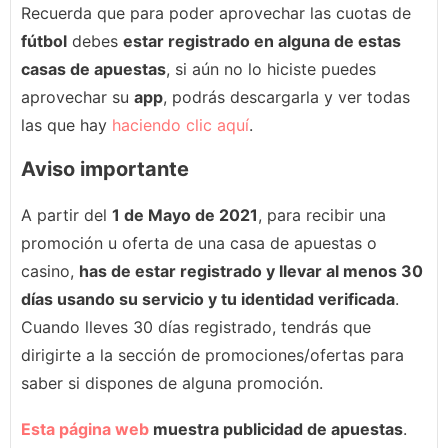
Recuerda que para poder aprovechar las cuotas de
fútbol
debes
estar registrado en alguna de estas
casas de apuestas
, si aún no lo hiciste puedes
aprovechar su
app
, podrás descargarla y ver todas
las que hay
haciendo clic aquí
.
Aviso importante
A partir del
1 de Mayo de 2021
, para recibir una
promoción u oferta de una casa de apuestas o
casino,
has de estar registrado y llevar al menos 30
días usando su servicio y tu identidad verificada
.
Cuando lleves 30 días registrado, tendrás que
dirigirte a la sección de promociones/ofertas para
saber si dispones de alguna promoción.
Esta página web
muestra publicidad de apuestas
.