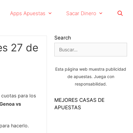
Apps Apuestas
Sacar Dinero
Search
es 27 de
Buscar:
Esta página web muestra publicidad
de apuestas. Juega con
responsabilidad.
 cuotas para los
MEJORES CASAS DE
y Genoa vs
APUESTAS
para hacerlo.