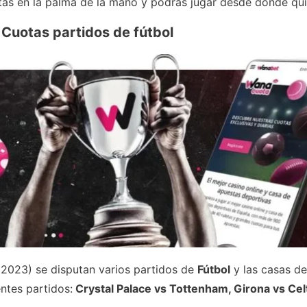
tas en la palma de la mano y podrás jugar desde donde qui
 Cuotas partidos de fútbol
 2023) se disputan varios partidos de
Fútbol
y las casas de
entes partidos:
Crystal Palace vs Tottenham, Girona vs Celt