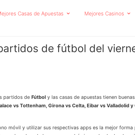
ejores Casas de Apuestas
Mejores Casinos
artidos de fútbol del viern
os partidos de
Fútbol
y las casas de apuestas tienen buenas
alace vs Tottenham, Girona vs Celta, Eibar vs Valladolid 
o móvil y utilizar sus respectivas apps es la mejor forma 