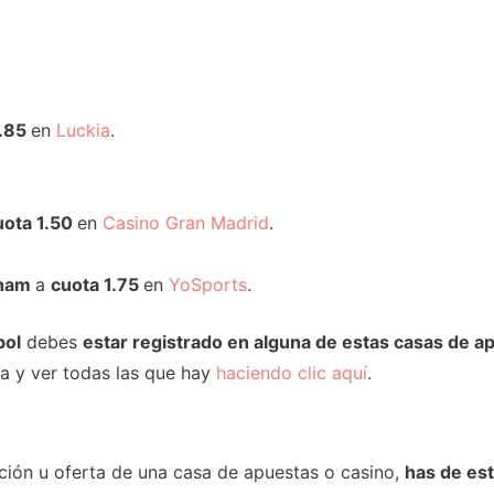
1.85
en
Luckia
.
uota 1.50
en
Casino Gran Madrid
.
nham
a
cuota 1.75
en
YoSports
.
bol
debes
estar registrado en alguna de estas casas de a
la y ver todas las que hay
haciendo clic aquí
.
oción u oferta de una casa de apuestas o casino,
has de est