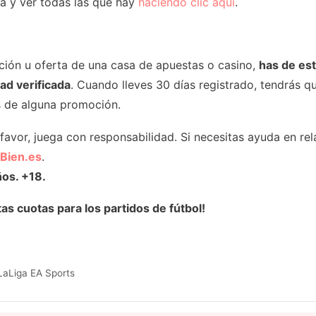
la y ver todas las que hay
haciendo clic aquí
.
oción u oferta de una casa de apuestas o casino,
has de est
dad verificada
. Cuando lleves 30 días registrado, tendrás que
s de alguna promoción.
 favor, juega con responsabilidad. Si necesitas ayuda en re
Bien.es
.
ños. +18.
as cuotas para los partidos de fútbol!
 LaLiga EA Sports