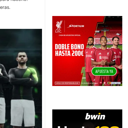
eras.