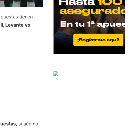
apuestas tienen
i, Levante vs
puestas
, si aún no