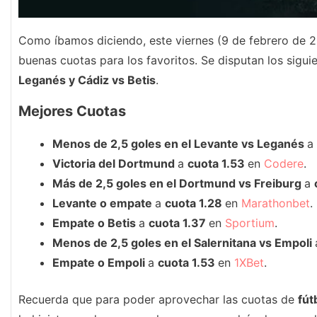
Como íbamos diciendo, este viernes (9 de febrero de 2
buenas cuotas para los favoritos. Se disputan los sigui
Leganés y Cádiz vs Betis
.
Mejores Cuotas
Menos de 2,5 goles en el Levante vs Leganés
a
Victoria del Dortmund
a
cuota 1.53
en
Codere
.
Más de 2,5 goles en el Dortmund vs Freiburg
a
Levante o empate
a
cuota 1.28
en
Marathonbet
.
Empate o Betis
a
cuota 1.37
en
Sportium
.
Menos de 2,5 goles en el Salernitana vs Empoli
Empate o Empoli
a
cuota 1.53
en
1XBet
.
Recuerda que para poder aprovechar las cuotas de
fút