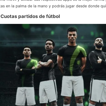
tas en la palma de la mano y podrás jugar desde donde qui
 Cuotas partidos de fútbol