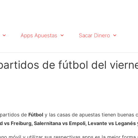
Apps Apuestas
Sacar Dinero
artidos de fútbol del viern
 partidos de
Fútbol
y las casas de apuestas tienen buenas c
vs Freiburg, Salernitana vs Empoli, Levante vs Leganés y
o móvil y utilizar sus respectivas apps es la mejor forma 