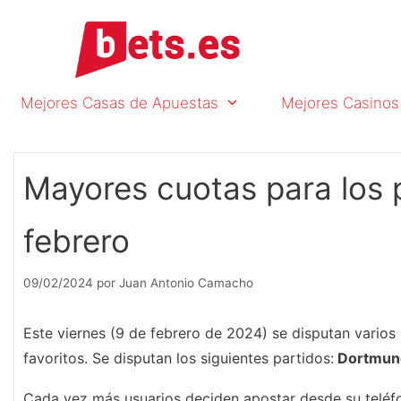
Saltar
al
contenido
Mejores Casas de Apuestas
Mejores Casinos
Mayores cuotas para los p
febrero
09/02/2024
por
Juan Antonio Camacho
Este viernes (9 de febrero de 2024) se disputan varios
favoritos. Se disputan los siguientes partidos:
Dortmund 
Cada vez más usuarios deciden apostar desde su teléfon