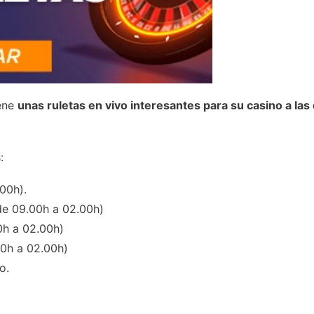
ene
unas ruletas en vivo interesantes para su casino a la
:
00h).
de 09.00h a 02.00h)
0h a 02.00h)
00h a 02.00h)
o.