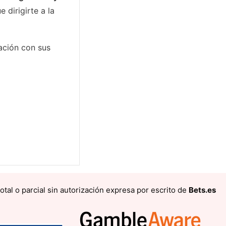
 dirigirte a la
lación con sus
tal o parcial sin autorización expresa por escrito de
Bets.es