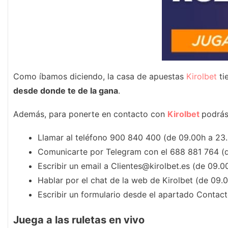
Como íbamos diciendo, la casa de apuestas
Kirolbet
ti
desde donde te de la gana
.
Además, para ponerte en contacto con
Kirolbet
podrás
Llamar al teléfono 900 840 400 (de 09.00h a 23.
Comunicarte por Telegram con el 688 881 764 (
Escribir un email a Clientes@kirolbet.es (de 09.0
Hablar por el chat de la web de Kirolbet (de 09.
Escribir un formulario desde el apartado Contact
Juega a las ruletas en vivo