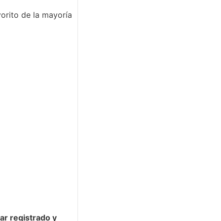
vorito de la mayoría
ar registrado y