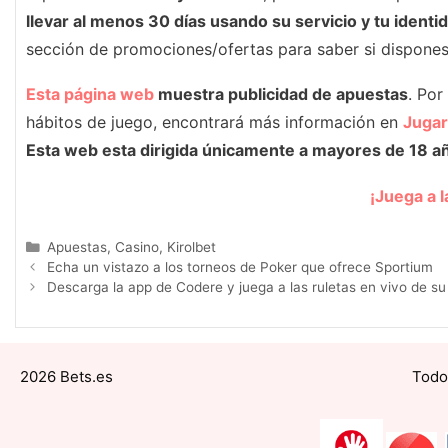
llevar al menos 30 días usando su servicio y tu identi
sección de promociones/ofertas para saber si dispone
Esta página web
muestra publicidad de apuestas
. Por
hábitos de juego, encontrará más información en
Jugar
Esta web esta dirigida únicamente a mayores de 18 a
¡Juega a l
Categorías
Apuestas
,
Casino
,
Kirolbet
Echa un vistazo a los torneos de Poker que ofrece Sportium
Descarga la app de Codere y juega a las ruletas en vivo de su
2026 Bets.es
Todos