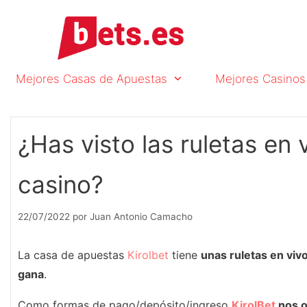
Saltar
al
contenido
Mejores Casas de Apuestas
Mejores Casinos
¿Has visto las ruletas en 
casino?
22/07/2022
por
Juan Antonio Camacho
La casa de apuestas
Kirolbet
tiene
unas ruletas en viv
gana
.
Como formas de pago/depósito/ingreso
KirolBet
nos o