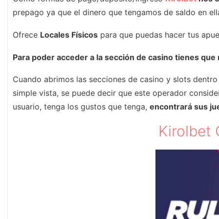
prepago ya que el dinero que tengamos de saldo en ell
Ofrece
Locales Físicos
para que puedas hacer tus apuest
Para poder acceder a la sección de casino tienes que re
Cuando abrimos las secciones de casino y slots dentro
simple vista, se puede decir que este operador conside
usuario, tenga los gustos que tenga,
encontrará sus ju
Kirolbet 