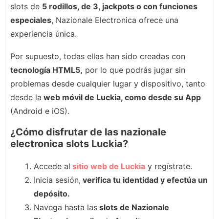
slots de
5 rodillos, de 3, jackpots o con funciones
especiales
, Nazionale Electronica ofrece una
experiencia única.
Por supuesto, todas ellas han sido creadas con
tecnología HTML5,
por lo que podrás jugar sin
problemas desde cualquier lugar y dispositivo, tanto
desde la
web móvil de Luckia, como desde su App
(Android e iOS).
¿Cómo disfrutar de las nazionale
electronica slots Luckia?
Accede al
sitio web de Luckia
y regístrate.
Inicia sesión,
verifica tu identidad y efectúa un
depósito.
Navega hasta las
slots de Nazionale