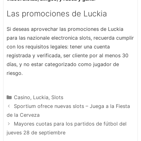
Las promociones de Luckia
Si deseas aprovechar las promociones de Luckia
para las nazionale electronica slots, recuerda cumplir
con los requisitos legales: tener una cuenta
registrada y verificada, ser cliente por al menos 30
días, y no estar categorizado como jugador de
riesgo.
Categorías
Casino
,
Luckia
,
Slots
Sportium ofrece nuevas slots – Juega a la Fiesta
de la Cerveza
Mayores cuotas para los partidos de fútbol del
jueves 28 de septiembre