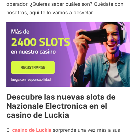
operador. ¿Quieres saber cuáles son? Quédate con
nosotros, aquí te lo vamos a desvelar.
Descubre las nuevas slots de
Nazionale Electronica en el
casino de Luckia
El
casino de Luckia
sorprende una vez más a sus