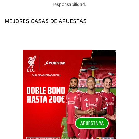
responsabilidad.
MEJORES CASAS DE APUESTAS