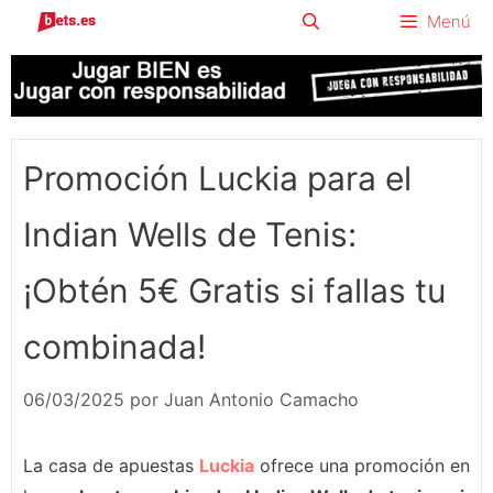
Saltar
Menú
al
contenido
Promoción Luckia para el
Indian Wells de Tenis:
¡Obtén 5€ Gratis si fallas tu
combinada!
06/03/2025
por
Juan Antonio Camacho
La casa de apuestas
Luckia
ofrece una promoción en