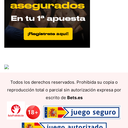
Todos los derechos reservados. Prohibida su copia o
reproducción total o parcial sin autorización expresa por
escrito de
Bets.es