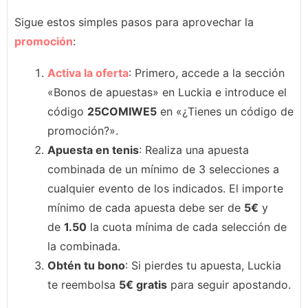
Sigue estos simples pasos para aprovechar la
promoción
:
Activa la oferta
: Primero, accede a la sección
«Bonos de apuestas» en Luckia e introduce el
código
25COMIWE5
en «¿Tienes un código de
promoción?».
Apuesta en tenis
: Realiza una apuesta
combinada de un mínimo de 3 selecciones a
cualquier evento de los indicados. El importe
mínimo de cada apuesta debe ser de
5€
y
de
1.50
la cuota mínima de cada selección de
la combinada.
Obtén tu bono
: Si pierdes tu apuesta, Luckia
te reembolsa
5€ gratis
para seguir apostando.