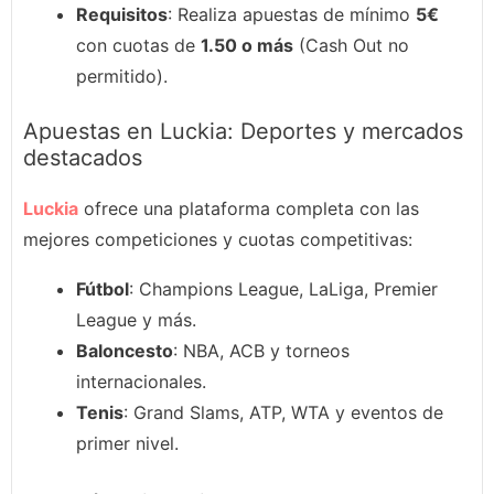
Requisitos
: Realiza apuestas de mínimo
5€
con cuotas de
1.50 o más
(Cash Out no
permitido).
Apuestas en Luckia: Deportes y mercados
destacados
Luckia
ofrece una plataforma completa con las
mejores competiciones y cuotas competitivas:
Fútbol
: Champions League, LaLiga, Premier
League y más.
Baloncesto
: NBA, ACB y torneos
internacionales.
Tenis
: Grand Slams, ATP, WTA y eventos de
primer nivel.