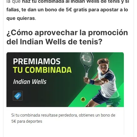
la que
haz tu combinada al Indian Wells de tenis y si
fallas, te dan un bono de 5€ gratis para apostar a lo
que quieras
.
¿Cómo aprovechar la promoción
del Indian Wells de tenis?