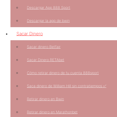
Descargar App 888 Sport
Descargar la app de bwin
Sacar Dinero
Sacar dinero Betfair
Sacar Dinero RETAbet
Cómo retirar dinero de tu cuenta 888sport
Saca dinero de William Hill sin contratiempos ✅
Retirar dinero en Bwin
Retirar dinero en Marathonbet