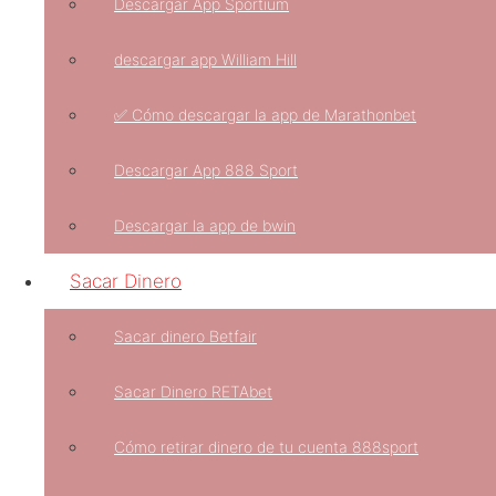
Descargar App Sportium
descargar app William Hill
✅ Cómo descargar la app de Marathonbet
Descargar App 888 Sport
Descargar la app de bwin
Sacar Dinero
Sacar dinero Betfair
Sacar Dinero RETAbet
Cómo retirar dinero de tu cuenta 888sport