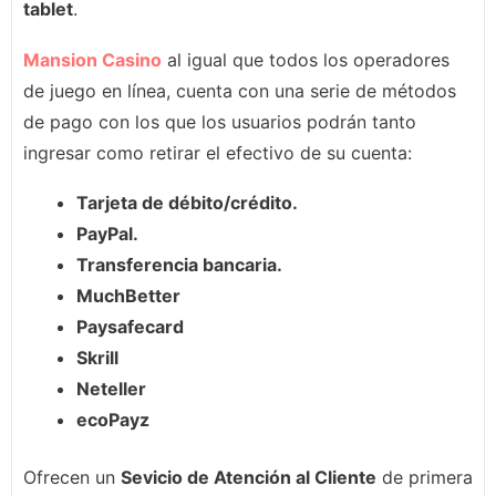
tablet
.
Mansion Casino
al igual que todos los operadores
de juego en línea, cuenta con una serie de métodos
de pago con los que los usuarios podrán tanto
ingresar como retirar el efectivo de su cuenta:
Tarjeta de débito/crédito.
PayPal.
Transferencia bancaria.
MuchBetter
Paysafecard
Skrill
Neteller
ecoPayz
Ofrecen un
Sevicio de Atención al Cliente
de primera