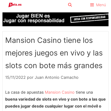
Saltar
Menú
al
contenido
Mansion Casino tiene los
mejores juegos en vivo y las
slots con bote más grandes
15/11/2022
por
Juan Antonio Camacho
La casa de apuestas
Mansion Casino
tiene una
buena variedad de slots en vivo y con bote a las que
puedes jugar desde cualquier lugar con el móvil o