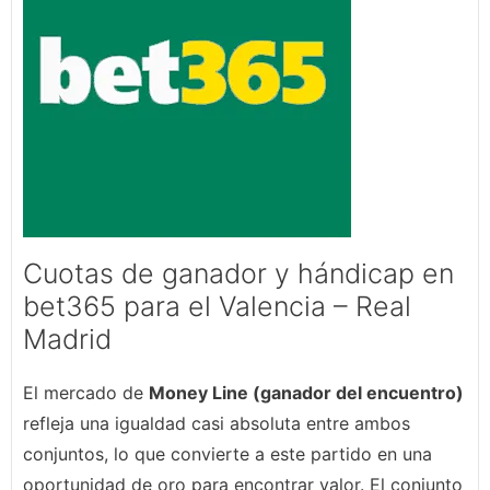
Cuotas de ganador y hándicap en
bet365 para el Valencia – Real
Madrid
El mercado de
Money Line (ganador del encuentro)
refleja una igualdad casi absoluta entre ambos
conjuntos, lo que convierte a este partido en una
oportunidad de oro para encontrar valor. El conjunto