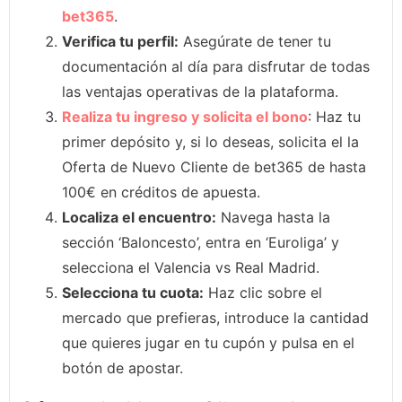
bet365
.
Verifica tu perfil:
Asegúrate de tener tu
documentación al día para disfrutar de todas
las ventajas operativas de la plataforma.
Realiza tu ingreso y solicita el bono
: Haz tu
primer depósito y, si lo deseas, solicita el la
Oferta de Nuevo Cliente de bet365 de hasta
100€ en créditos de apuesta.
Localiza el encuentro:
Navega hasta la
sección ‘Baloncesto’, entra en ‘Euroliga’ y
selecciona el Valencia vs Real Madrid.
Selecciona tu cuota:
Haz clic sobre el
mercado que prefieras, introduce la cantidad
que quieres jugar en tu cupón y pulsa en el
botón de apostar.