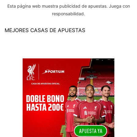
Esta página web muestra publicidad de apuestas. Juega con
responsabilidad.
MEJORES CASAS DE APUESTAS