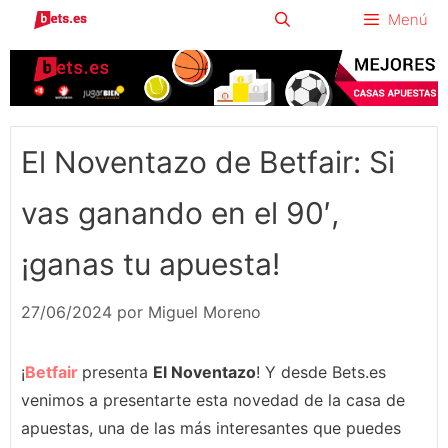
Saltar
Menú
al
contenido
El Noventazo de Betfair: Si
vas ganando en el 90′,
¡ganas tu apuesta!
27/06/2024
por
Miguel Moreno
¡
Betfair
presenta
El Noventazo
! Y desde Bets.es
venimos a presentarte esta novedad de la casa de
apuestas, una de las más interesantes que puedes