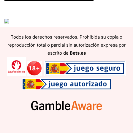
Todos los derechos reservados. Prohibida su copia o
reproducción total o parcial sin autorización expresa por
escrito de
Bets.es