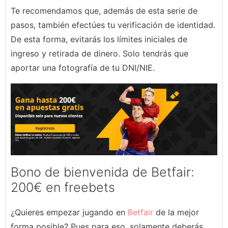
Te recomendamos que, además de esta serie de
pasos, también efectúes tu verificación de identidad.
De esta forma, evitarás los límites iniciales de
ingreso y retirada de dinero. Solo tendrás que
aportar una fotografía de tu DNI/NIE.
Bono de bienvenida de Betfair:
200€ en freebets
¿Quieres empezar jugando en
Betfair
de la mejor
forma posible? Pues para eso, solamente deberás