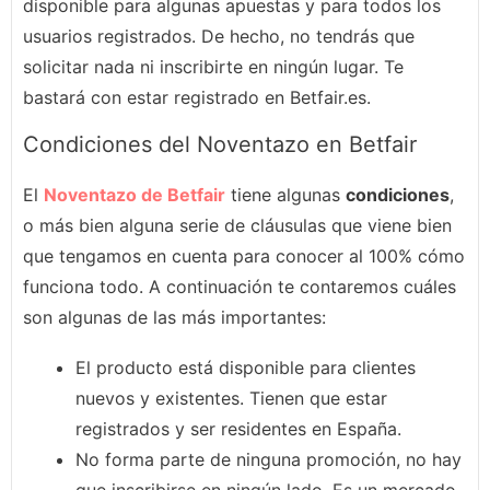
disponible para algunas apuestas y para todos los
usuarios registrados. De hecho, no tendrás que
solicitar nada ni inscribirte en ningún lugar. Te
bastará con estar registrado en Betfair.es.
Condiciones del Noventazo en Betfair
El
Noventazo de Betfair
tiene algunas
condiciones
,
o más bien alguna serie de cláusulas que viene bien
que tengamos en cuenta para conocer al 100% cómo
funciona todo. A continuación te contaremos cuáles
son algunas de las más importantes:
El producto está disponible para clientes
nuevos y existentes. Tienen que estar
registrados y ser residentes en España.
No forma parte de ninguna promoción, no hay
que inscribirse en ningún lado. Es un mercado