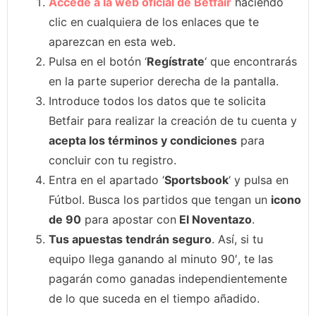
Accede a la web oficial de Betfair
haciendo
clic en cualquiera de los enlaces que te
aparezcan en esta web.
Pulsa en el botón ‘
Regístrate
‘ que encontrarás
en la parte superior derecha de la pantalla.
Introduce todos los datos que te solicita
Betfair para realizar la creación de tu cuenta y
acepta los términos y condiciones
para
concluir con tu registro.
Entra en el apartado ‘
Sportsbook
‘ y pulsa en
Fútbol. Busca los partidos que tengan un
icono
de 90
para apostar con
El Noventazo
.
Tus apuestas tendrán seguro
. Así, si tu
equipo llega ganando al minuto 90′, te las
pagarán como ganadas independientemente
de lo que suceda en el tiempo añadido.