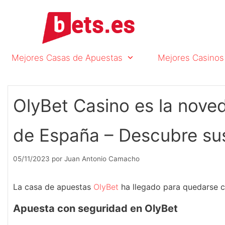
Saltar
al
contenido
Mejores Casas de Apuestas
Mejores Casinos
OlyBet Casino es la noved
de España – Descubre sus 
05/11/2023
por
Juan Antonio Camacho
La casa de apuestas
OlyBet
ha llegado para quedarse 
Apuesta con seguridad en OlyBet