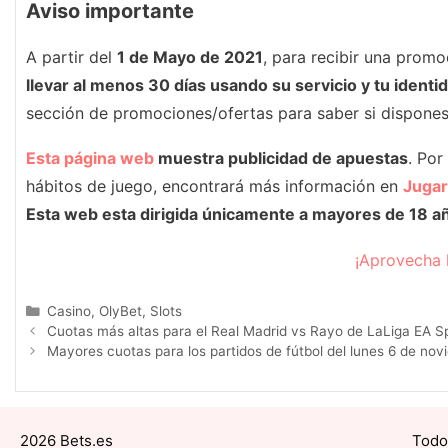
Aviso importante
A partir del
1 de Mayo de 2021
, para recibir una prom
llevar al menos 30 días usando su servicio y tu identi
sección de promociones/ofertas para saber si dispone
Esta página web
muestra publicidad de apuestas
. Por
hábitos de juego, encontrará más información en
Jugar
Esta web esta dirigida únicamente a mayores de 18 a
¡Aprovecha l
Categorías
Casino
,
OlyBet
,
Slots
Cuotas más altas para el Real Madrid vs Rayo de LaLiga EA S
Mayores cuotas para los partidos de fútbol del lunes 6 de no
2026 Bets.es
Todos