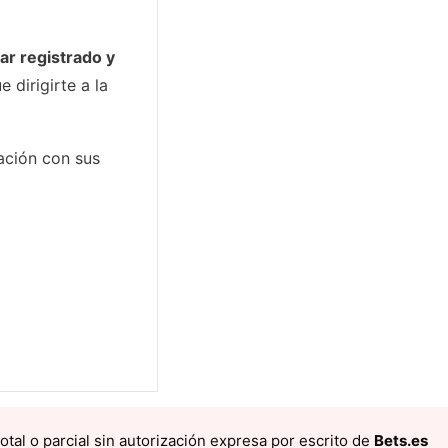
ar registrado y
 dirigirte a la
lación con sus
tal o parcial sin autorización expresa por escrito de
Bets.es