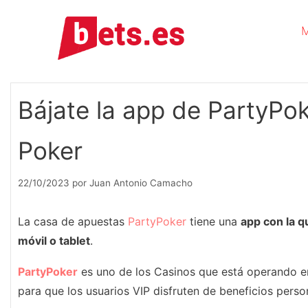
Saltar
al
M
contenido
Bájate la app de PartyPo
Poker
22/10/2023
por
Juan Antonio Camacho
La casa de apuestas
PartyPoker
tiene una
app con la q
móvil o tablet
.
PartyPoker
es uno de los Casinos que está operando en
para que los usuarios VIP disfruten de beneficios perso