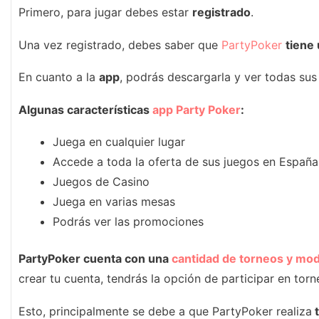
Primero, para jugar debes estar
registrado
.
Una vez registrado, debes saber que
PartyPoker
tiene
En cuanto a la
app
, podrás descargarla y ver todas sus
Algunas características
app Party Poker
:
Juega en cualquier lugar
Accede a toda la oferta de sus juegos en España
Juegos de Casino
Juega en varias mesas
Podrás ver las promociones
PartyPoker cuenta con una
cantidad de torneos y mo
crear tu cuenta, tendrás la opción de participar en tor
Esto, principalmente se debe a que PartyPoker realiza
t