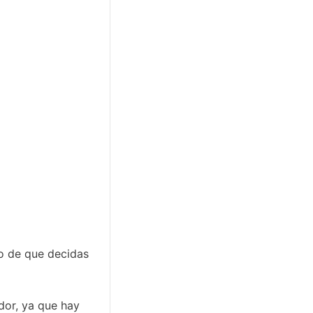
so de que decidas
dor, ya que hay