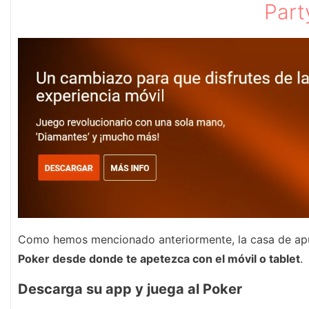
Part
Como hemos mencionado anteriormente, l
a casa de a
Poker desde donde te apetezca con el móvil o tablet
.
Descarga su app y juega al Poker