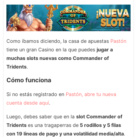
Como íbamos diciendo, la casa de apuestas
Pastón
tiene un gran Casino en la que puedes
jugar a
muchas slots nuevas como Commander of
Tridents
.
Cómo funciona
Si no estás registrado en
Pastón, abre tu nueva
cuenta desde aquí
.
Luego, debes saber que en la
slot Commander of
Tridents
es una tragaperras de
5 rodillos y 5 filas
con 19 líneas de pago y una volatilidad media/alta
.