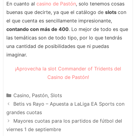
En cuanto al
casino de Pastón
, solo tenemos cosas
buenas que decirte, ya que el catálogo de
slots
con
el que cuenta es sencillamente impresionante,
contando con más de 400
. Lo mejor de todo es que
las temáticas son de todo tipo, por lo que tendrás
una cantidad de posibilidades que ni puedas
imaginar.
¡Aprovecha la slot Commander of Tridents del
Casino de Pastón!
Categorías
Casino
,
Pastón
,
Slots
Betis vs Rayo – Apuesta a LaLiga EA Sports con
grandes cuotas
Mayores cuotas para los partidos de fútbol del
viernes 1 de septiembre