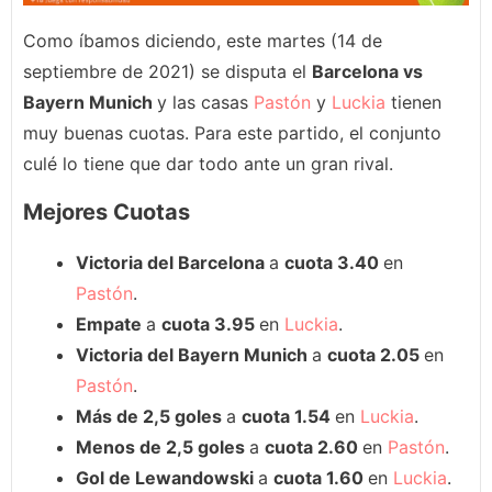
Como íbamos diciendo, este martes (14 de
septiembre de 2021) se disputa el
Barcelona vs
Bayern Munich
y las casas
Pastón
y
Luckia
tienen
muy buenas cuotas. Para este partido, el conjunto
culé lo tiene que dar todo ante un gran rival.
Mejores Cuotas
Victoria del Barcelona
a
cuota 3.40
en
Pastón
.
Empate
a
cuota 3.95
en
Luckia
.
Victoria del Bayern Munich
a
cuota 2.05
en
Pastón
.
Más de 2,5 goles
a
cuota 1.54
en
Luckia
.
Menos de 2,5 goles
a
cuota 2.60
en
Pastón
.
Gol de Lewandowski
a
cuota 1.60
en
Luckia
.