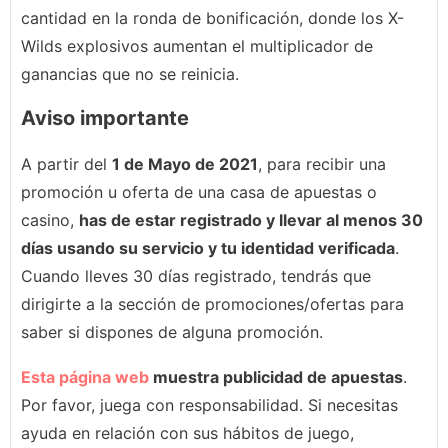
cantidad en la ronda de bonificación, donde los X-
Wilds explosivos aumentan el multiplicador de
ganancias que no se reinicia.
Aviso importante
A partir del
1 de Mayo de 2021
, para recibir una
promoción u oferta de una casa de apuestas o
casino,
has de estar registrado y llevar al menos 30
días usando su servicio y tu identidad verificada
.
Cuando lleves 30 días registrado, tendrás que
dirigirte a la sección de promociones/ofertas para
saber si dispones de alguna promoción.
Esta página web
muestra publicidad de apuestas
.
Por favor, juega con responsabilidad. Si necesitas
ayuda en relación con sus hábitos de juego,