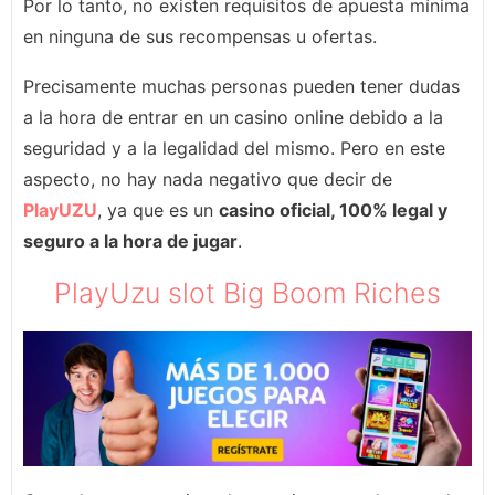
Por lo tanto, no existen requisitos de apuesta mínima
en ninguna de sus recompensas u ofertas.
Precisamente muchas personas pueden tener dudas
a la hora de entrar en un casino online debido a la
seguridad y a la legalidad del mismo. Pero en este
aspecto, no hay nada negativo que decir de
PlayUZU
, ya que es un
casino oficial, 100% legal y
seguro a la hora de jugar
.
PlayUzu slot Big Boom Riches