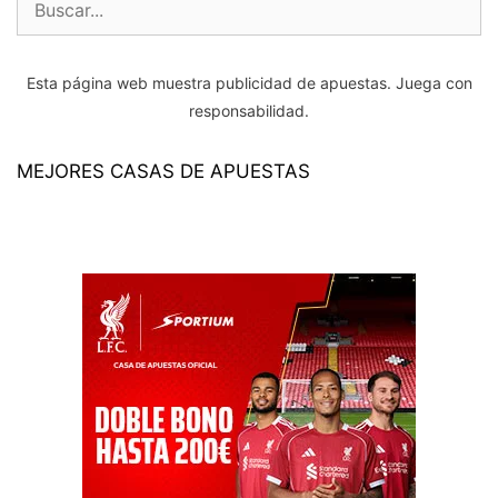
Esta página web muestra publicidad de apuestas. Juega con
responsabilidad.
MEJORES CASAS DE APUESTAS