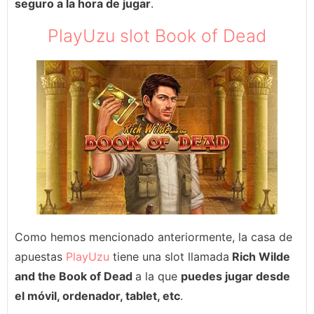
seguro a la hora de jugar
.
PlayUzu slot Book of Dead
Como hemos mencionado anteriormente, l
a casa de
apuestas
PlayUzu
tiene una slot llamada
Rich Wilde
and the Book of Dead
a la que
puedes
jugar desde
el móvil, ordenador, tablet, etc
.