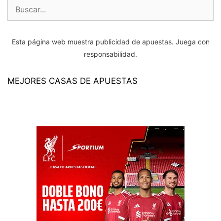
Buscar:
Esta página web muestra publicidad de apuestas. Juega con
responsabilidad.
MEJORES CASAS DE APUESTAS