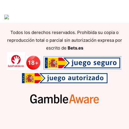
Todos los derechos reservados. Prohibida su copia o
reproducción total o parcial sin autorización expresa por
escrito de
Bets.es