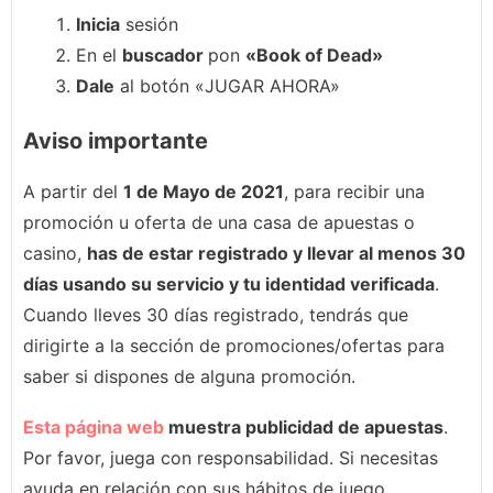
Inicia
sesión
En el
buscador
pon
«Book of Dead»
Dale
al botón «JUGAR AHORA»
Aviso importante
A partir del
1 de Mayo de 2021
, para recibir una
promoción u oferta de una casa de apuestas o
casino,
has de estar registrado y llevar al menos 30
días usando su servicio y tu identidad verificada
.
Cuando lleves 30 días registrado, tendrás que
dirigirte a la sección de promociones/ofertas para
saber si dispones de alguna promoción.
Esta página web
muestra publicidad de apuestas
.
Por favor, juega con responsabilidad. Si necesitas
ayuda en relación con sus hábitos de juego,