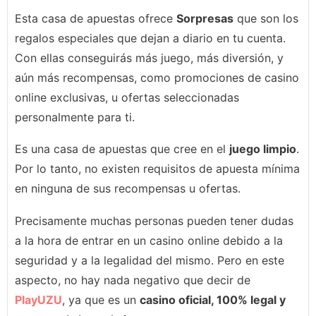
Esta casa de apuestas ofrece
Sorpresas
que son los
regalos especiales que dejan a diario en tu cuenta.
Con ellas conseguirás más juego, más diversión, y
aún más recompensas, como promociones de casino
online exclusivas, u ofertas seleccionadas
personalmente para ti.
Es una casa de apuestas que cree en el
juego limpio
.
Por lo tanto, no existen requisitos de apuesta mínima
en ninguna de sus recompensas u ofertas.
Precisamente muchas personas pueden tener dudas
a la hora de entrar en un casino online debido a la
seguridad y a la legalidad del mismo. Pero en este
aspecto, no hay nada negativo que decir de
PlayUZU
, ya que es un
casino oficial, 100% legal y