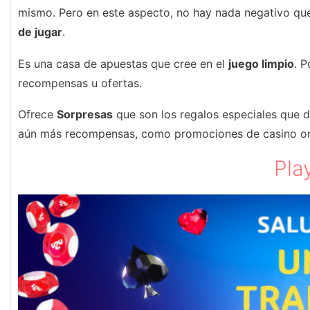
mismo. Pero en este aspecto, no hay nada negativo qu
de jugar
.
Es una casa de apuestas que cree en el
juego limpio
. P
recompensas u ofertas.
Ofrece
Sorpresas
que son los regalos especiales que de
aún más recompensas, como promociones de casino onli
Pla