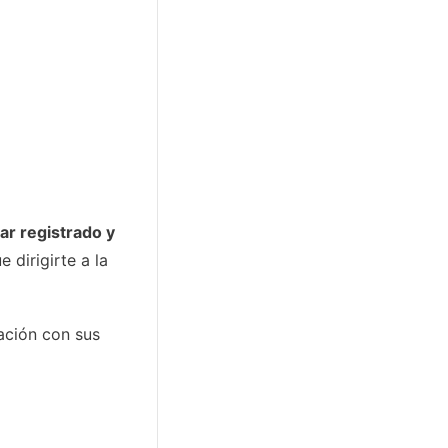
ar registrado y
 dirigirte a la
lación con sus