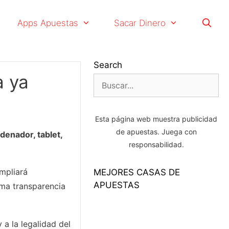
Apps Apuestas
Sacar Dinero
Search
a ya
Buscar:
Esta página web muestra publicidad
de apuestas. Juega con
denador, tablet,
responsabilidad.
ampliará
MEJORES CASAS DE
APUESTAS
sma transparencia
a la legalidad del