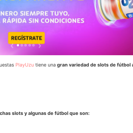
puestas
PlayUzu
tiene una
gran variedad de slots de fútbol
chas slots y algunas de fútbol que son: