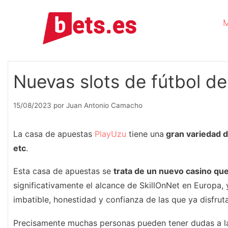
Saltar
al
M
contenido
Nuevas slots de fútbol de
15/08/2023
por
Juan Antonio Camacho
La casa de apuestas
PlayUzu
tiene una
gran variedad d
etc
.
Esta casa de apuestas se
trata de un nuevo casino qu
significativamente el alcance de SkillOnNet en Europa, 
imbatible, honestidad y confianza de las que ya disfru
Precisamente muchas personas pueden tener dudas a la h