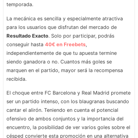
temporada.
La mecánica es sencilla y especialmente atractiva
para los usuarios que disfrutan del mercado de
Resultado Exacto
. Solo por participar, podrás
conseguir hasta
40€ en Freebets
,
independientemente de que tu apuesta termine
siendo ganadora o no. Cuantos más goles se
marquen en el partido, mayor será la recompensa
recibida.
El choque entre FC Barcelona y Real Madrid promete
ser un partido intenso, con los blaugranas buscando
cantar el alirón. Teniendo en cuenta el potencial
ofensivo de ambos conjuntos y la importancia del
encuentro, la posibilidad de ver varios goles sobre el
césped convierte esta promoción en una alternativa