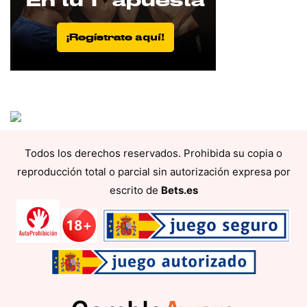
Todos los derechos reservados. Prohibida su copia o
reproducción total o parcial sin autorización expresa por
escrito de
Bets.es