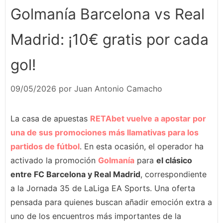
Golmanía Barcelona vs Real
Madrid: ¡10€ gratis por cada
gol!
09/05/2026
por
Juan Antonio Camacho
La casa de apuestas
RETAbet
vuelve a apostar por
una de sus promociones más llamativas para los
partidos de fútbol
. En esta ocasión, el operador ha
activado la promoción
Golmanía
para
el clásico
entre FC Barcelona y Real Madrid
, correspondiente
a la Jornada 35 de LaLiga EA Sports. Una oferta
pensada para quienes buscan añadir emoción extra a
uno de los encuentros más importantes de la