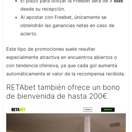
El plazo para utilizar la Freebet será de
7 días
desde su recepción.
Al apostar con Freebet, únicamente se
obtendrán las ganancias netas en caso de
acierto.
Este tipo de promociones suele resultar
especialmente atractiva en encuentros abiertos o
con tendencia ofensiva, ya que cada gol aumenta
automáticamente el valor de la recompensa recibida.
RETAbet también ofrece un bono
de bienvenida de hasta 200€