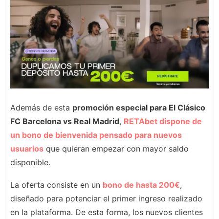
Además de esta
promoción especial para El Clásico
FC Barcelona vs Real Madrid
,
RETAbet
dispone de
un bono de bienvenida pensado para nuevos
usuarios
que quieran empezar con mayor saldo
disponible.
La oferta consiste en un
bono de hasta 200€
,
diseñado para potenciar el primer ingreso realizado
en la plataforma. De esta forma, los nuevos clientes