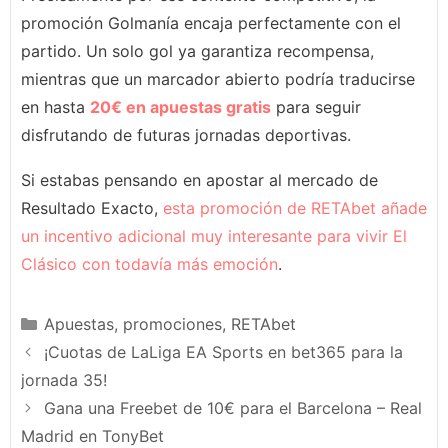
promoción Golmanía encaja perfectamente con el
partido. Un solo gol ya garantiza recompensa,
mientras que un marcador abierto podría traducirse
en hasta
20€ en apuestas gratis
para seguir
disfrutando de futuras jornadas deportivas.
Si estabas pensando en apostar al mercado de
Resultado Exacto,
esta promoción de RETAbet añade
un incentivo adicional muy interesante para vivir El
Clásico con todavía más emoción
.
Categorías
Apuestas
,
promociones
,
RETAbet
¡Cuotas de LaLiga EA Sports en bet365 para la
jornada 35!
Gana una Freebet de 10€ para el Barcelona – Real
Madrid en TonyBet