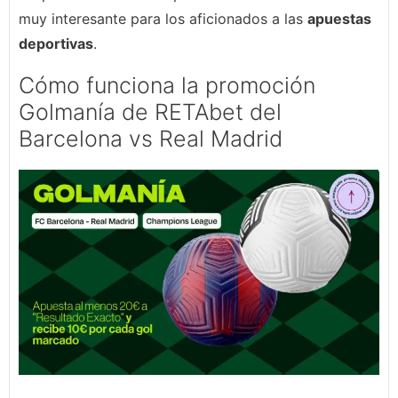
muy interesante para los aficionados a las
apuestas
deportivas
.
Cómo funciona la promoción
Golmanía de RETAbet del
Barcelona vs Real Madrid