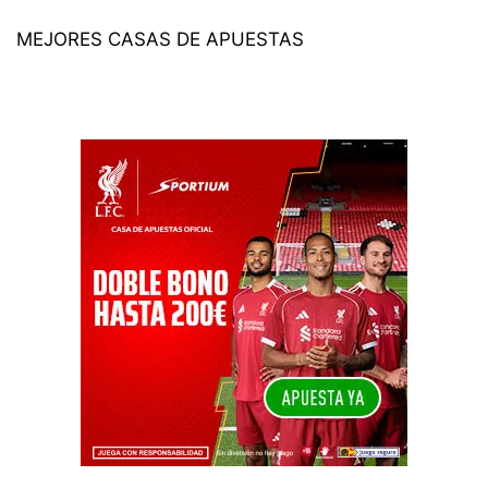
MEJORES CASAS DE APUESTAS