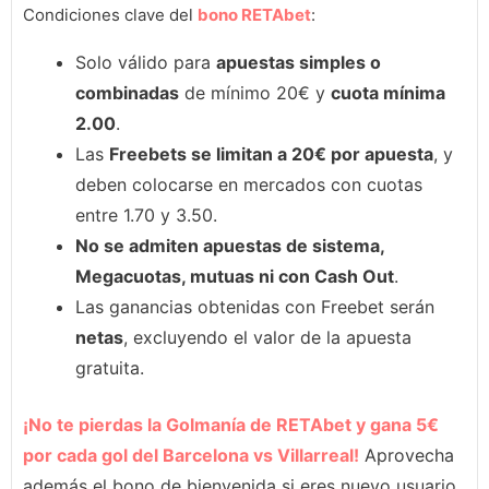
Condiciones clave del
bono RETAbet
:
Solo válido para
apuestas simples o
combinadas
de mínimo 20€ y
cuota mínima
2.00
.
Las
Freebets se limitan a 20€ por apuesta
, y
deben colocarse en mercados con cuotas
entre 1.70 y 3.50.
No se admiten apuestas de sistema,
Megacuotas, mutuas ni con Cash Out
.
Las ganancias obtenidas con Freebet serán
netas
, excluyendo el valor de la apuesta
gratuita.
¡No te pierdas la Golmanía de RETAbet y gana 5€
por cada gol del Barcelona vs Villarreal!
Aprovecha
además el bono de bienvenida si eres nuevo usuario