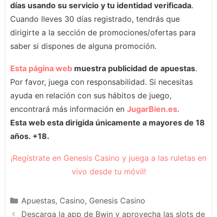
días usando su servicio y tu identidad verificada
.
Cuando lleves 30 días registrado, tendrás que
dirigirte a la sección de promociones/ofertas para
saber si dispones de alguna promoción.
Esta página web
muestra publicidad de apuestas
.
Por favor, juega con responsabilidad. Si necesitas
ayuda en relación con sus hábitos de juego,
encontrará más información en
JugarBien.es
.
Esta web esta dirigida únicamente a mayores de 18
años. +18.
¡Regístrate en Genesis Casino y juega a las ruletas en
vivo desde tu móvil!
Categorías
Apuestas
,
Casino
,
Genesis Casino
Descarga la app de Bwin y aprovecha las slots de