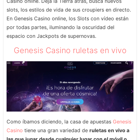
Casino online. Deja la Tierra atrás, busca nuevos
slots, los estilos de vida de sus croupiers en directo.
En Genesis Casino online, los Slots con vídeo están
por todas partes, iluminando la oscuridad del
espacio con Jackpots de supernovas.
Genesis Casino ruletas en vivo
Como íbamos diciendo, la casa de apuestas
Genesis
Casino
tiene una gran variedad de
ruletas en vivo a
las que jugar desde cualquier lugar con el móvil o