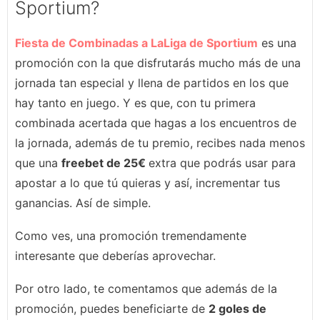
Sportium?
Fiesta de Combinadas a LaLiga de Sportium
es una
promoción con la que disfrutarás mucho más de una
jornada tan especial y llena de partidos en los que
hay tanto en juego. Y es que, con tu primera
combinada acertada que hagas a los encuentros de
la jornada, además de tu premio, recibes nada menos
que una
freebet de 25€
extra que podrás usar para
apostar a lo que tú quieras y así, incrementar tus
ganancias. Así de simple.
Como ves, una promoción tremendamente
interesante que deberías aprovechar.
Por otro lado, te comentamos que además de la
promoción, puedes beneficiarte de
2 goles de