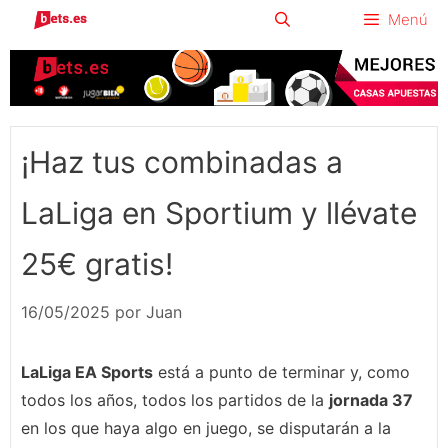
Saltar
Menú
al
contenido
¡Haz tus combinadas a
LaLiga en Sportium y llévate
25€ gratis!
16/05/2025
por
Juan
LaLiga EA Sports
está a punto de terminar y, como
todos los años, todos los partidos de la
jornada 37
en los que haya algo en juego, se disputarán a la