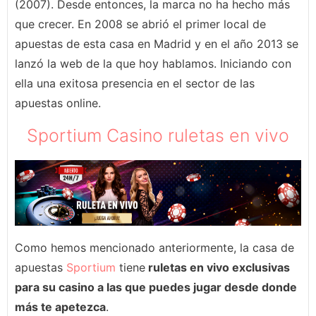
(2007). Desde entonces, la marca no ha hecho más
que crecer. En 2008 se abrió el primer local de
apuestas de esta casa en Madrid y en el año 2013 se
lanzó la web de la que hoy hablamos. Iniciando con
ella una exitosa presencia en el sector de las
apuestas online.
Sportium Casino ruletas en vivo
Como hemos mencionado anteriormente, la casa de
apuestas
Sportium
tiene
ruletas en vivo exclusivas
para su casino a las que puedes jugar desde donde
más te apetezca
.