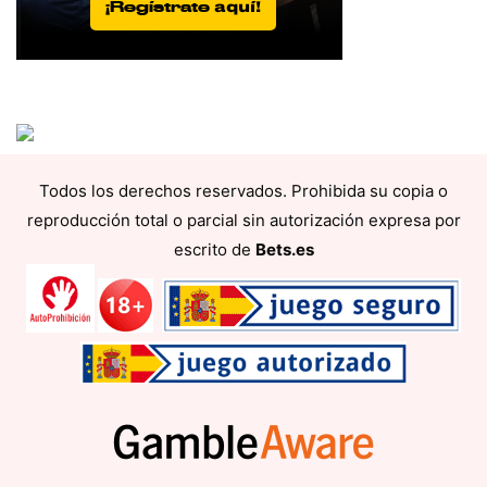
Todos los derechos reservados. Prohibida su copia o
reproducción total o parcial sin autorización expresa por
escrito de
Bets.es