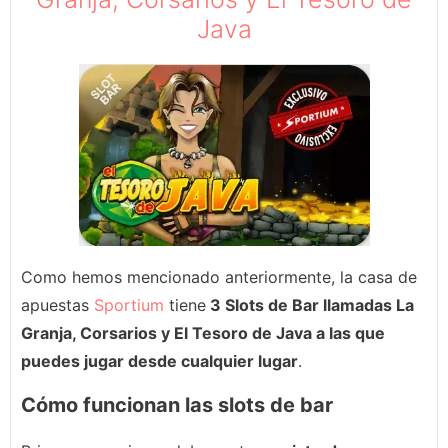
Java
Como hemos mencionado anteriormente, l
a casa de
apuestas
Sportium
tiene
3 Slots de Bar llamadas La
Granja, Corsarios y El Tesoro de Java a las que
puedes jugar desde cualquier lugar
.
Cómo funcionan las slots de bar