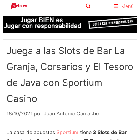
Saltar
Menú
al
contenido
Juega a las Slots de Bar La
Granja, Corsarios y El Tesoro
de Java con Sportium
Casino
18/10/2021
por
Juan Antonio Camacho
La casa de apuestas
Sportium
tiene
3 Slots de Bar