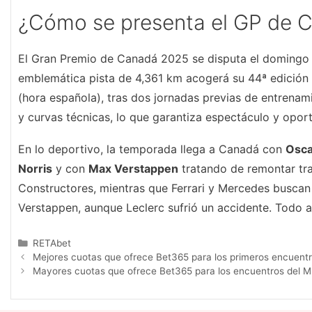
¿Cómo se presenta el GP de 
El Gran Premio de Canadá 2025 se disputa el domingo 15
emblemática pista de 4,361 km acogerá su 44ª edición e
(hora española), tras dos jornadas previas de entrenami
y curvas técnicas, lo que garantiza espectáculo y opo
En lo deportivo, la temporada llega a Canadá con
Osca
Norris
y con
Max Verstappen
tratando de remontar tra
Constructores, mientras que Ferrari y Mercedes buscan
Verstappen, aunque Leclerc sufrió un accidente. Todo a
Categorías
RETAbet
Mejores cuotas que ofrece Bet365 para los primeros encuentr
Mayores cuotas que ofrece Bet365 para los encuentros del M