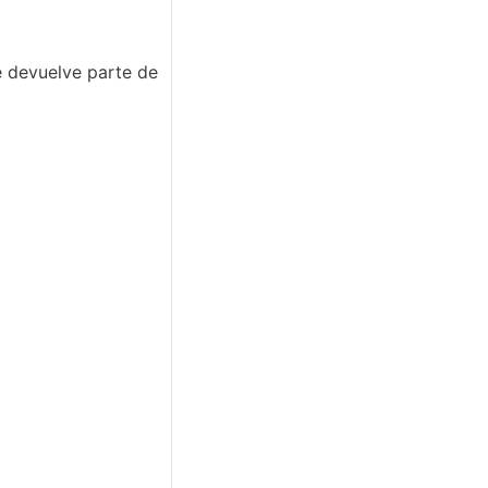
e devuelve parte de