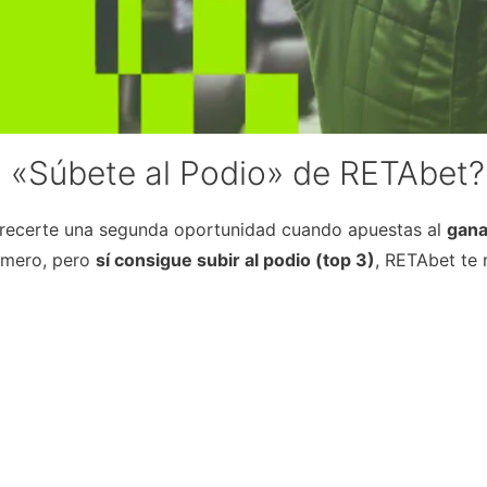
n «Súbete al Podio» de RETAbet?
frecerte una segunda oportunidad cuando apuestas al
gana
rimero, pero
sí consigue subir al podio (top 3)
, RETAbet te