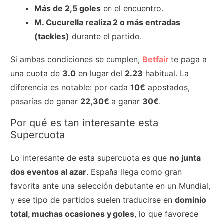
Más de 2,5 goles
en el encuentro.
M. Cucurella realiza 2 o más entradas
(tackles)
durante el partido.
Si ambas condiciones se cumplen,
Betfair
te paga a
una cuota de
3.0
en lugar del
2.23
habitual. La
diferencia es notable: por cada
10€
apostados,
pasarías de ganar
22,30€
a ganar
30€
.
Por qué es tan interesante esta
Supercuota
Lo interesante de esta supercuota es que
no junta
dos eventos al azar
. España llega como gran
favorita ante una selección debutante en un Mundial,
y ese tipo de partidos suelen traducirse en
dominio
total, muchas ocasiones y goles
, lo que favorece