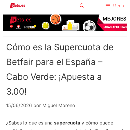
Saltar
Menú
al
contenido
Cómo es la Supercuota de
Betfair para el España –
Cabo Verde: ¡Apuesta a
3.00!
15/06/2026
por
Miguel Moreno
¿Sabes lo que es una
supercuota
y cómo puede