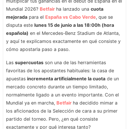
multiplicar tus ganancias en el debut de España en el
Mundial 2026?
Betfair
ha lanzado una
cuota
mejorada
para el
España vs Cabo Verde
, que se
disputa este
lunes 15 de junio a las 18:00h (hora
española)
en el Mercedes-Benz Stadium de Atlanta,
y aquí te explicamos exactamente en qué consiste y
cómo apostarla paso a paso.
Las
supercuotas
son una de las herramientas
favoritas de los apostantes habituales: la casa de
apuestas
incrementa artificialmente la cuota
de un
mercado concreto durante un tiempo limitado,
normalmente ligado a un evento importante. Con el
Mundial ya en marcha,
Betfair
ha decidido mimar a
los aficionados de la Selección de cara a su primer
partido del torneo. Pero, ¿en qué consiste
exactamente y por qué interesa tanto?