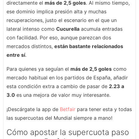
directamente el
más de 2,5 goles
. Al mismo tiempo,
ese dominio implica presión alta y muchas
recuperaciones, justo el escenario en el que un
lateral intenso como
Cucurella
acumula entradas
con facilidad. Por eso, aunque parezcan dos
mercados distintos,
están bastante relacionados
entre sí
.
Para quienes ya seguían el
más de 2,5 goles
como
mercado habitual en los partidos de España, añadir
esta condición extra a cambio de pasar de
2.23 a
3.0
es una mejora de valor muy interesante.
¡Descárgate la app de
Betfair
para tener esta y todas
las supercuotas del Mundial siempre a mano!
Cómo apostar la supercuota paso