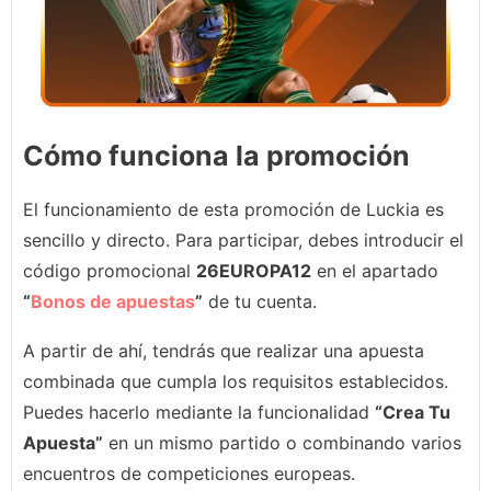
Cómo funciona la promoción
El funcionamiento de esta promoción de Luckia es
sencillo y directo. Para participar, debes introducir el
código promocional
26EUROPA12
en el apartado
“
Bonos de apuestas
”
de tu cuenta.
A partir de ahí, tendrás que realizar una apuesta
combinada que cumpla los requisitos establecidos.
Puedes hacerlo mediante la funcionalidad
“Crea Tu
Apuesta”
en un mismo partido o combinando varios
encuentros de competiciones europeas.