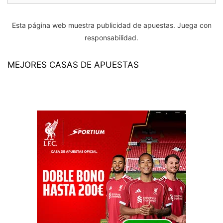
Esta página web muestra publicidad de apuestas. Juega con
responsabilidad.
MEJORES CASAS DE APUESTAS