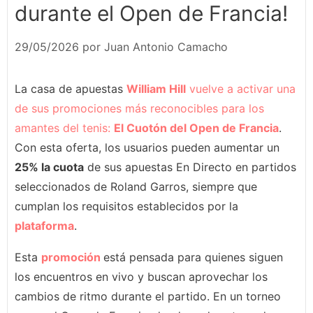
durante el Open de Francia!
29/05/2026
por
Juan Antonio Camacho
La casa de apuestas
William Hill
vuelve a activar una
de sus promociones más reconocibles para los
amantes del tenis:
El Cuotón del Open de Francia
.
Con esta oferta, los usuarios pueden aumentar un
25% la cuota
de sus apuestas En Directo en partidos
seleccionados de Roland Garros, siempre que
cumplan los requisitos establecidos por la
plataforma
.
Esta
promoción
está pensada para quienes siguen
los encuentros en vivo y buscan aprovechar los
cambios de ritmo durante el partido. En un torneo