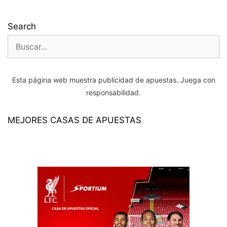
Search
Buscar:
Esta página web muestra publicidad de apuestas. Juega con
responsabilidad.
MEJORES CASAS DE APUESTAS