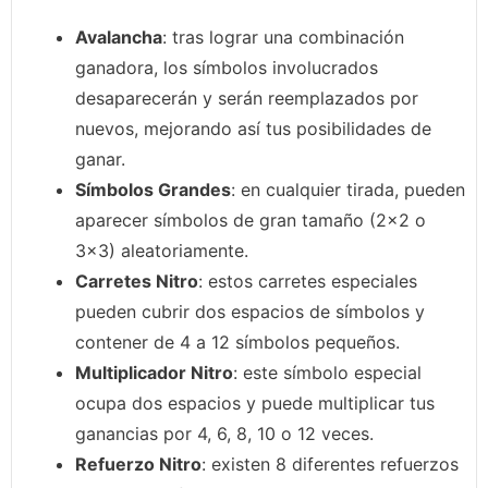
Avalancha
: tras lograr una combinación
ganadora, los símbolos involucrados
desaparecerán y serán reemplazados por
nuevos, mejorando así tus posibilidades de
ganar.
Símbolos Grandes
: en cualquier tirada, pueden
aparecer símbolos de gran tamaño (2×2 o
3×3) aleatoriamente.
Carretes Nitro
: estos carretes especiales
pueden cubrir dos espacios de símbolos y
contener de 4 a 12 símbolos pequeños.
Multiplicador Nitro
: este símbolo especial
ocupa dos espacios y puede multiplicar tus
ganancias por 4, 6, 8, 10 o 12 veces.
Refuerzo Nitro
: existen 8 diferentes refuerzos