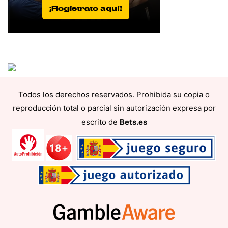
Todos los derechos reservados. Prohibida su copia o
reproducción total o parcial sin autorización expresa por
escrito de
Bets.es