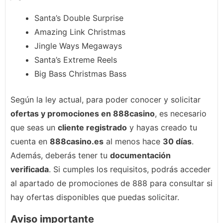
Santa’s Double Surprise
Amazing Link Christmas
Jingle Ways Megaways
Santa’s Extreme Reels
Big Bass Christmas Bass
Según la ley actual, para poder conocer y solicitar
ofertas y promociones en 888casino
, es necesario
que seas un
cliente registrado
y hayas creado tu
cuenta en
888casino.es
al menos hace
30 días
.
Además, deberás tener tu
documentación
verificada
. Si cumples los requisitos, podrás acceder
al apartado de promociones de 888 para consultar si
hay ofertas disponibles que puedas solicitar.
Aviso importante