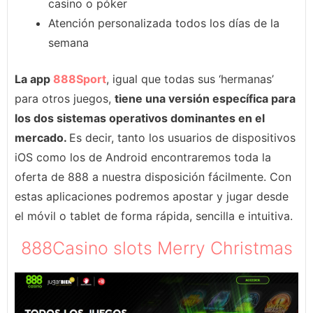
casino o póker
Atención personalizada todos los días de la
semana
La app
888Sport
, igual que todas sus ‘hermanas’
para otros juegos,
tiene una versión específica para
los dos sistemas operativos dominantes en el
mercado.
Es decir, tanto los usuarios de dispositivos
iOS como los de Android encontraremos toda la
oferta de 888 a nuestra disposición fácilmente. Con
estas aplicaciones podremos apostar y jugar desde
el móvil o tablet de forma rápida, sencilla e intuitiva.
888Casino slots Merry Christmas