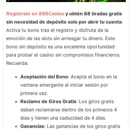
Regístrate en 888Casino
y obtén 88 tiradas gratis
sin necesidad de depósito solo por abrir tu cuenta
.
Activa tu bono tras el registro y disfruta de la
emoción de las slots sin arriesgar tu dinero. Este
bono sin depósito es una excelente oportunidad
para probar el casino sin compromisos financieros.
Recuerda:
Aceptación del Bono
: Acepta el bono en la
ventana emergente al iniciar sesión por
primera vez.
Reclamo de Giros Gratis
: Los giros gratis
deben reclamarse dentro de los primeros 4
días y tienen una caducidad de 4 días.
Ganancias
: Las ganancias de los giros gratis