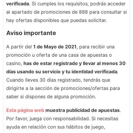
verificada
. Si cumples los requisitos, podrás acceder
al apartado de promociones de 888 para consultar si
hay ofertas disponibles que puedas solicitar.
Aviso importante
A partir del
1 de Mayo de 2021
, para recibir una
promoción u oferta de una casa de apuestas o
casino,
has de estar registrado y llevar al menos 30
días usando su servicio y tu identidad verificada
.
Cuando lleves 30 días registrado, tendrás que
dirigirte a la sección de promociones/ofertas para
saber si dispones de alguna promoción.
Esta página web
muestra publicidad de apuestas
.
Por favor, juega con responsabilidad. Si necesitas
ayuda en relación con sus hábitos de juego,