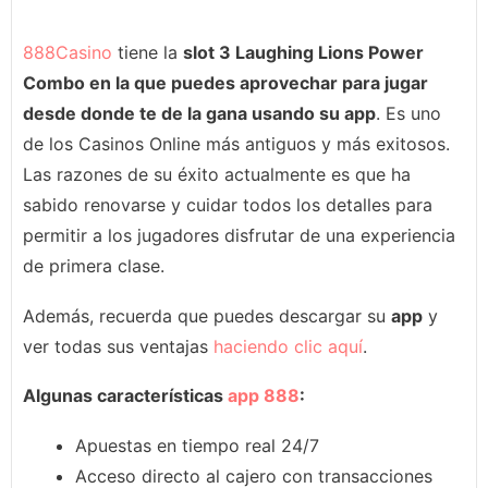
888Casino
tiene la
slot 3 Laughing Lions Power
Combo en la que puedes aprovechar para jugar
desde donde te de la gana usando su app
.
Es uno
de los Casinos Online más antiguos y más exitosos.
Las razones de su éxito actualmente es que ha
sabido renovarse y cuidar todos los detalles para
permitir a los jugadores disfrutar de una experiencia
de primera clase.
Además, recuerda que puedes descargar su
app
y
ver todas sus ventajas
haciendo clic aquí
.
Algunas características
app 888
:
Apuestas en tiempo real 24/7
Acceso directo al cajero con transacciones