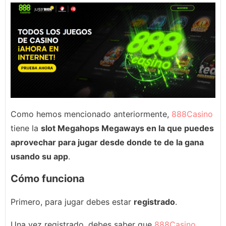
Como hemos mencionado anteriormente,
888Casino
tiene la
slot Megahops Megaways en la que puedes
aprovechar para jugar desde donde te de la gana
usando su app
.
Cómo funciona
Primero, para jugar debes estar
registrado
.
Una vez registrado, debes saber que
888Casino