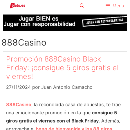
Saltar
Menú
al
contenido
888Casino
Promoción 888Casino Black
Friday: ¡consigue 5 giros gratis el
viernes!
27/11/2024
por
Juan Antonio Camacho
888Casino
, la reconocida casa de apuestas, te trae
una emocionante promoción en la que
consigue 5
giros gratis el viernes con el Black Friday
. Además,
aprovecha el
bono de bienvenida y los 88 giros