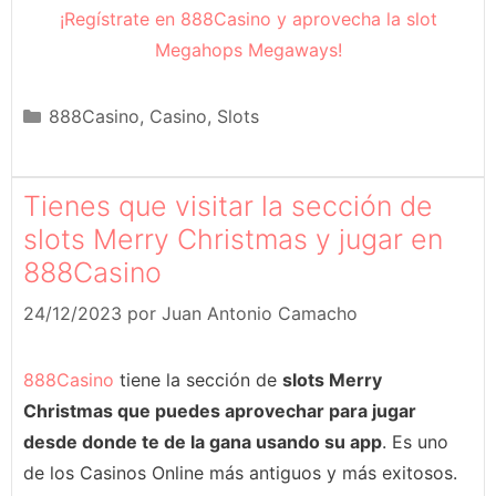
¡Regístrate en 888Casino y aprovecha la slot
Megahops Megaways!
Categorías
888Casino
,
Casino
,
Slots
Tienes que visitar la sección de
slots Merry Christmas y jugar en
888Casino
24/12/2023
por
Juan Antonio Camacho
888Casino
tiene la sección de
slots Merry
Christmas que puedes aprovechar para jugar
desde donde te de la gana usando su app
.
Es uno
de los Casinos Online más antiguos y más exitosos.