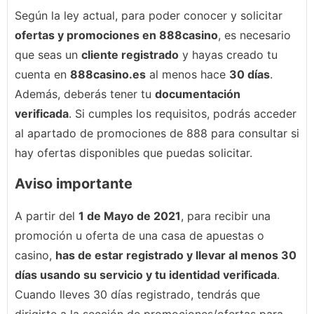
Según la ley actual, para poder conocer y solicitar
ofertas y promociones en 888casino
, es necesario
que seas un
cliente registrado
y hayas creado tu
cuenta en
888casino.es
al menos hace
30 días
.
Además, deberás tener tu
documentación
verificada
. Si cumples los requisitos, podrás acceder
al apartado de promociones de 888 para consultar si
hay ofertas disponibles que puedas solicitar.
Aviso importante
A partir del
1 de Mayo de 2021
, para recibir una
promoción u oferta de una casa de apuestas o
casino,
has de estar registrado y llevar al menos 30
días usando su servicio y tu identidad verificada
.
Cuando lleves 30 días registrado, tendrás que
dirigirte a la sección de promociones/ofertas para