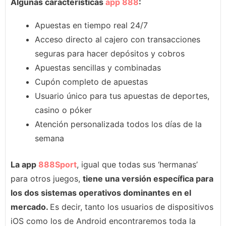
Algunas características
app 888
:
Apuestas en tiempo real 24/7
Acceso directo al cajero con transacciones
seguras para hacer depósitos y cobros
Apuestas sencillas y combinadas
Cupón completo de apuestas
Usuario único para tus apuestas de deportes,
casino o póker
Atención personalizada todos los días de la
semana
La app
888Sport
, igual que todas sus ‘hermanas’
para otros juegos,
tiene una versión específica para
los dos sistemas operativos dominantes en el
mercado.
Es decir, tanto los usuarios de dispositivos
iOS como los de Android encontraremos toda la