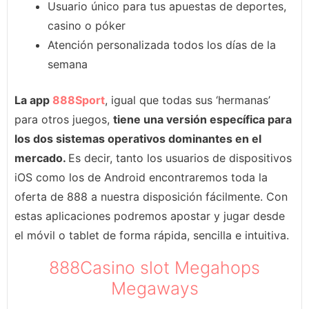
Usuario único para tus apuestas de deportes,
casino o póker
Atención personalizada todos los días de la
semana
La app
888Sport
, igual que todas sus ‘hermanas’
para otros juegos,
tiene una versión específica para
los dos sistemas operativos dominantes en el
mercado.
Es decir, tanto los usuarios de dispositivos
iOS como los de Android encontraremos toda la
oferta de 888 a nuestra disposición fácilmente. Con
estas aplicaciones podremos apostar y jugar desde
el móvil o tablet de forma rápida, sencilla e intuitiva.
888Casino slot Megahops
Megaways