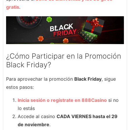
gratis
.
¿Cómo Participar en la Promoción
Black Friday?
Para aprovechar la promoción
Black Friday
, sigue
estos pasos:
Inicia sesión o regístrate en 888Casino
si no
lo estás
Accede al casino
CADA VIERNES hasta el 29
de noviembre
.