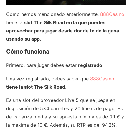
Como hemos mencionado anteriormente,
888Casino
tiene la
slot The Silk Road en la que puedes
aprovechar para jugar desde donde te de la gana
usando su app
.
Cómo funciona
Primero, para jugar debes estar
registrado
.
Una vez registrado, debes saber que
888Casino
tiene la slot The Silk Road
.
Es una slot del proveedor Live 5 que se juega en
disposición de 5×4 carretes y 20 líneas de pago. Es
de varianza media y su apuesta mínima es de 0,1 € y
la máxima de 10 €. Además, su RTP es del 94,2%.