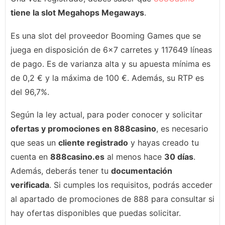
tiene la slot Megahops Megaways
.
Es una slot del proveedor Booming Games que se
juega en disposición de 6×7 carretes y 117649 líneas
de pago. Es de varianza alta y su apuesta mínima es
de 0,2 € y la máxima de 100 €. Además, su RTP es
del 96,7%.
Según la ley actual, para poder conocer y solicitar
ofertas y promociones en 888casino
, es necesario
que seas un
cliente registrado
y hayas creado tu
cuenta en
888casino.es
al menos hace
30 días
.
Además, deberás tener tu
documentación
verificada
. Si cumples los requisitos, podrás acceder
al apartado de promociones de 888 para consultar si
hay ofertas disponibles que puedas solicitar.