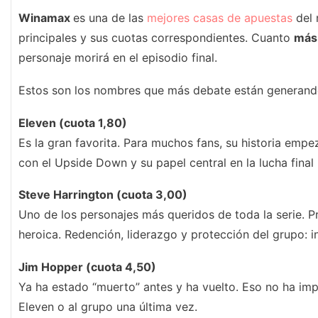
Winamax
es una de las
mejores casas de apuestas
del 
principales y sus cuotas correspondientes. Cuanto
más 
personaje morirá en el episodio final.
Estos son los nombres que más debate están generand
Eleven (cuota 1,80)
Es la gran favorita. Para muchos fans, su historia empe
con el Upside Down y su papel central en la lucha final
Steve Harrington (cuota 3,00)
Uno de los personajes más queridos de toda la serie.
heroica. Redención, liderazgo y protección del grupo: i
Jim Hopper (cuota 4,50)
Ya ha estado “muerto” antes y ha vuelto. Eso no ha imp
Eleven o al grupo una última vez.