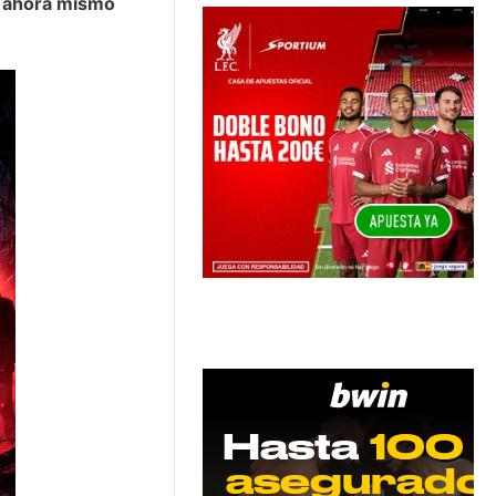
n ahora mismo