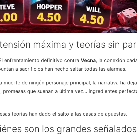
 tensión máxima y teorías sin par
l enfrentamiento definitivo contra
Vecna
, la conexión cad
ntan a sacrificios han hecho saltar todas las alarmas.
 muerte de ningún personaje principal, la narrativa ha de
, promesas que suenan a última vez… ingredientes perfect
esas teorías han dado el salto a las casas de apuestas.
iénes son los grandes señalados