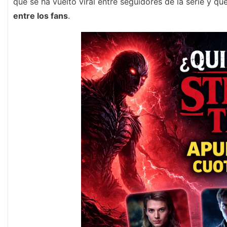
que se ha vuelto viral entre seguidores de la serie y qu
entre los fans
.