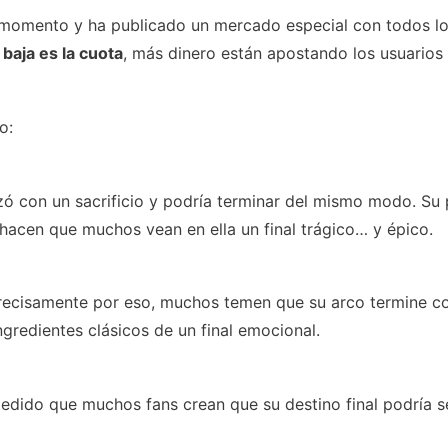
momento y ha publicado un mercado especial con todos lo
baja es la cuota
, más dinero están apostando los usuarios
o:
zó con un sacrificio y podría terminar del mismo modo. Su 
 hacen que muchos vean en ella un final trágico… y épico.
 Precisamente por eso, muchos temen que su arco termine 
ngredientes clásicos de un final emocional.
edido que muchos fans crean que su destino final podría s