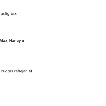
peligroso.
 Max, Nancy o
 cuotas reflejan
el