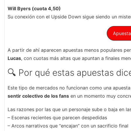
Will Byers (cuota 4,50)
Su conexión con el Upside Down sigue siendo un mister
Apuesta
A partir de ahí aparecen apuestas menos populares p
Lucas
, con cuotas más altas que apuntan a finales men
🔍 Por qué estas apuestas dice
Este tipo de mercados no funcionan como una apuesta de
sentir colectivo de los fans
en un momento muy concre
Las razones por las que un personaje sube o baja en las
– Escenas recientes que parecen despedidas
– Arcos narrativos que “encajan” con un sacrificio final