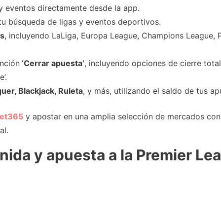
y eventos directamente desde la app.
 tu búsqueda de ligas y eventos deportivos.
as
, incluyendo LaLiga, Europa League, Champions League, 
nción
‘Cerrar apuesta’
, incluyendo opciones de cierre total 
’.
uer, Blackjack, Ruleta
, y más, utilizando el saldo de tus a
et365
y apostar en una amplia selección de mercados con e
al.
nida y apuesta a la Premier Le