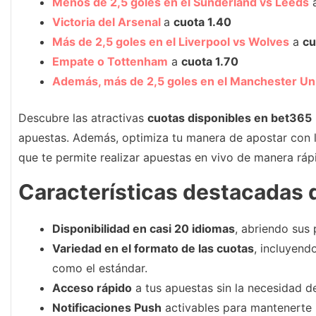
Menos de 2,5 goles en el Sunderland vs Leeds
Victoria del Arsenal
a
cuota 1.40
Más de 2,5 goles en el Liverpool vs Wolves
a
cu
Empate o Tottenham
a
cuota 1.70
Además, más de 2,5 goles en el Manchester Un
Descubre las atractivas
cuotas disponibles en bet365
apuestas. Además, optimiza tu manera de apostar con 
que te permite realizar apuestas en vivo de manera rápi
Características destacadas 
Disponibilidad en casi 20 idiomas
, abriendo sus
Variedad en el formato de las cuotas
, incluyend
como el estándar.
Acceso rápido
a tus apuestas sin la necesidad de
Notificaciones Push
activables para mantenerte 