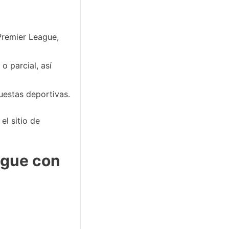
Premier League,
o parcial, así
puestas deportivas.
l sitio de
ague con