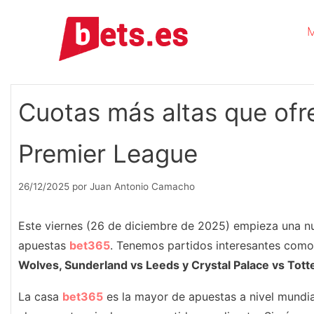
Saltar
al
M
contenido
Cuotas más altas que ofr
Premier League
26/12/2025
por
Juan Antonio Camacho
Este viernes (26 de diciembre de 2025) empieza una n
apuestas
bet365
. Tenemos partidos interesantes como
Wolves, Sunderland vs Leeds y Crystal Palace vs Tot
La casa
bet365
es la mayor de apuestas a nivel mundial