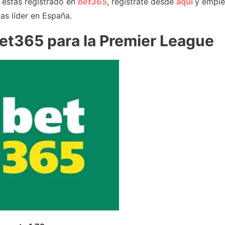
o estás registrado en
bet365
, regístrate desde
aquí
y empie
as líder en España.
et365 para la Premier League