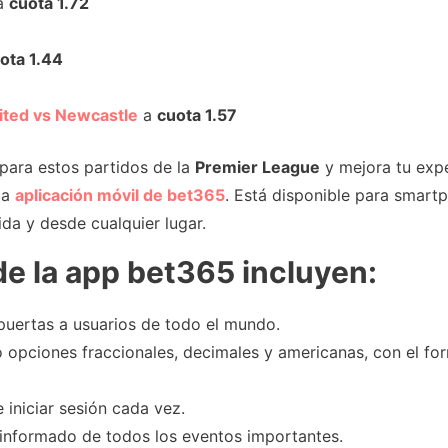
a
cuota 1.72
ota 1.44
ited vs Newcastle
a
cuota 1.57
para estos partidos de la
Premier League
y mejora tu expe
la
aplicación móvil de bet365
. Está disponible para smartp
da y desde cualquier lugar.
de la app bet365 incluyen:
 puertas a usuarios de todo el mundo.
o opciones fraccionales, decimales y americanas, con el f
 iniciar sesión cada vez.
informado de todos los eventos importantes.