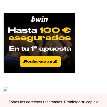
Todos los derechos reservados. Prohibida su copia o