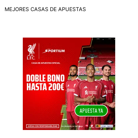
MEJORES CASAS DE APUESTAS