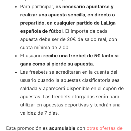
Para participar,
es necesario apuntarse y
realizar una apuesta sencilla, en directo o
prepartido, en cualquier partido de LaLiga
española de fútbol
. El importe de cada
apuesta debe ser de 20€ de saldo real, con
cuota mínima de 2.00.
El usuario
recibe una freebet de 5€ tanto si
gana como si pierde su apuesta
.
Las freebets se acreditarán en la cuenta del
usuario cuando la apuestas clasificatoria sea
saldada y aparecerá disponible en el cupón de
apuestas. Las freebets otorgadas serán para
utilizar en apuestas deportivas y tendrán una
validez de 7 días.
Esta promoción es
acumulable
con
otras ofertas de