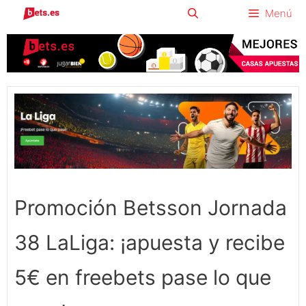
Saltar
Menú
al
contenido
Promoción Betsson Jornada
38 LaLiga: ¡apuesta y recibe
5€ en freebets pase lo que