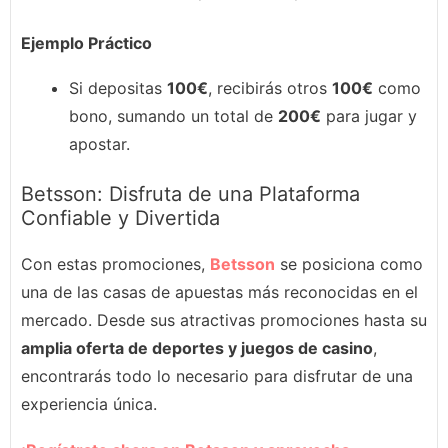
Ejemplo Práctico
Si depositas
100€
, recibirás otros
100€
como
bono, sumando un total de
200€
para jugar y
apostar.
Betsson: Disfruta de una Plataforma
Confiable y Divertida
Con estas promociones,
Betsson
se posiciona como
una de las casas de apuestas más reconocidas en el
mercado. Desde sus atractivas promociones hasta su
amplia oferta de deportes y juegos de casino
,
encontrarás todo lo necesario para disfrutar de una
experiencia única.