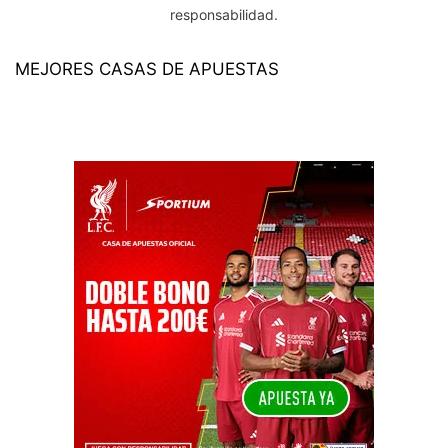
responsabilidad.
MEJORES CASAS DE APUESTAS