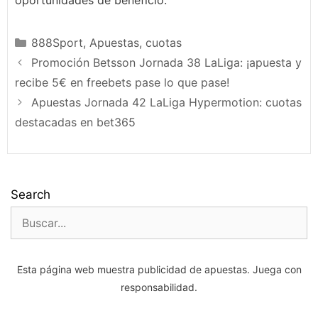
oportunidades de beneficio.
Categorías
888Sport
,
Apuestas
,
cuotas
Promoción Betsson Jornada 38 LaLiga: ¡apuesta y
recibe 5€ en freebets pase lo que pase!
Apuestas Jornada 42 LaLiga Hypermotion: cuotas
destacadas en bet365
Search
Buscar:
Esta página web muestra publicidad de apuestas. Juega con
responsabilidad.