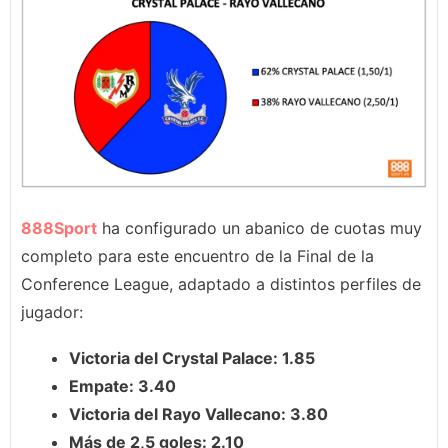
888Sport
ha configurado un abanico de cuotas muy
completo para este encuentro de la Final de la
Conference League, adaptado a distintos perfiles de
jugador:
Victoria del Crystal Palace: 1.85
Empate: 3.40
Victoria del Rayo Vallecano: 3.80
Más de 2,5 goles: 2.10