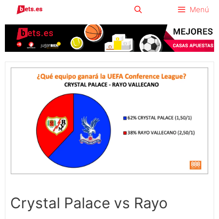
Saltar
Menú
al
contenido
Crystal Palace vs Rayo