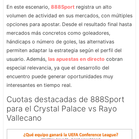
En este escenario,
888Sport
registra un alto
volumen de actividad en sus mercados, con múltiples
opciones para apostar. Desde el resultado final hasta
mercados más concretos como goleadores,
hándicaps o número de goles, las alternativas
permiten adaptar la estrategia según el perfil del
usuario. Además,
las apuestas en directo
cobran
especial relevancia, ya que el desarrollo del
encuentro puede generar oportunidades muy
interesantes en tiempo real.
Cuotas destacadas de 888Sport
para el Crystal Palace vs Rayo
Vallecano