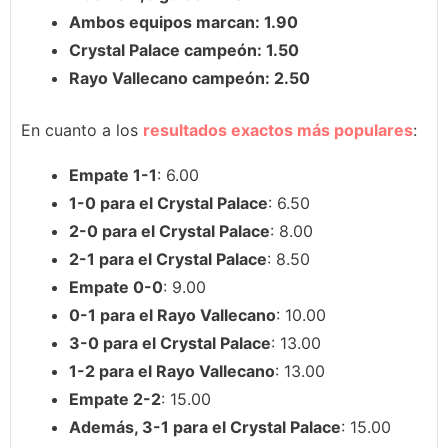
Ambos equipos marcan: 1.90
Crystal Palace campeón: 1.50
Rayo Vallecano campeón: 2.50
En cuanto a los
resultados exactos más populares
:
Empate 1-1
: 6.00
1-0 para el Crystal Palace
: 6.50
2-0 para el Crystal Palace
: 8.00
2-1 para el Crystal Palace
: 8.50
Empate 0-0
: 9.00
0-1 para el Rayo Vallecano
: 10.00
3-0 para el Crystal Palace
: 13.00
1-2 para el Rayo Vallecano
: 13.00
Empate 2-2
: 15.00
Además, 3-1 para el Crystal Palace
: 15.00