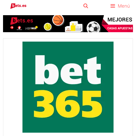
Saltar
Menú
al
contenido