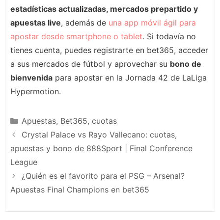
estadísticas actualizadas, mercados prepartido y
apuestas live
, además de
una app móvil ágil para
apostar desde smartphone o tablet
. Si todavía no
tienes cuenta, puedes registrarte en bet365, acceder
a sus mercados de fútbol y aprovechar su
bono de
bienvenida
para apostar en la Jornada 42 de LaLiga
Hypermotion.
Categorías
Apuestas
,
Bet365
,
cuotas
Crystal Palace vs Rayo Vallecano: cuotas,
apuestas y bono de 888Sport | Final Conference
League
¿Quién es el favorito para el PSG – Arsenal?
Apuestas Final Champions en bet365