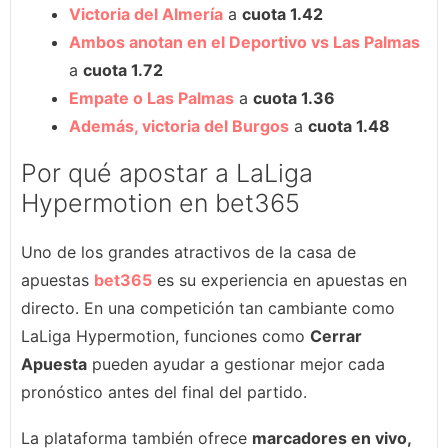
Victoria del Almería
a
cuota 1.42
Ambos anotan en el Deportivo vs Las Palmas
a
cuota 1.72
Empate o Las Palmas
a
cuota 1.36
Además, victoria del Burgos
a
cuota 1.48
Por qué apostar a LaLiga
Hypermotion en bet365
Uno de los grandes atractivos de la casa de
apuestas
bet365
es su experiencia en apuestas en
directo. En una competición tan cambiante como
LaLiga Hypermotion, funciones como
Cerrar
Apuesta
pueden ayudar a gestionar mejor cada
pronóstico antes del final del partido.
La plataforma también ofrece
marcadores en vivo,