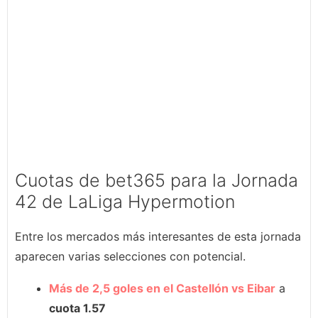
Cuotas de bet365 para la Jornada
42 de LaLiga Hypermotion
Entre los mercados más interesantes de esta jornada
aparecen varias selecciones con potencial.
Más de 2,5 goles en el Castellón vs Eibar
a
cuota 1.57