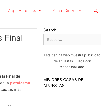
Apps Apuestas
Sacar Dinero
Search
 Final
Buscar:
Esta página web muestra publicidad
de apuestas. Juega con
responsabilidad.
 la Final de
MEJORES CASAS DE
 en la
plataforma
APUESTAS
s cuotas más