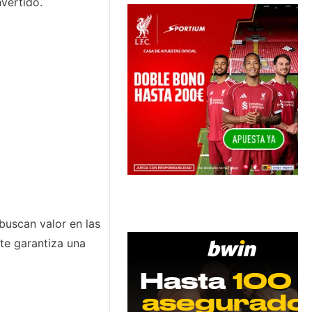
nvertido.
buscan valor en las
te garantiza una