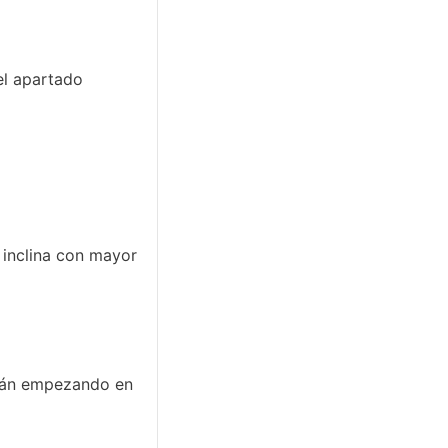
el apartado
 inclina con mayor
stán empezando en