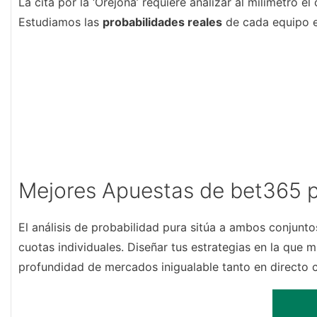
La cita por la ‘Orejona’ requiere analizar al milímetro
Estudiamos las
probabilidades reales
de cada equipo e
Mejores Apuestas de bet365 p
El análisis de probabilidad pura sitúa a ambos conjunt
cuotas individuales. Diseñar tus estrategias en la que
profundidad de mercados inigualable tanto en directo 