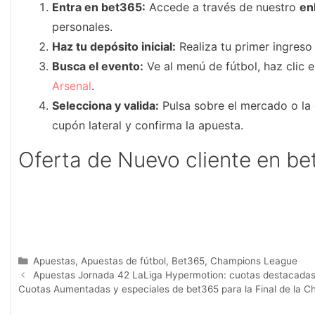
Entra en bet365:
Accede a través de nuestro
en
personales.
Haz tu depósito inicial:
Realiza tu primer ingreso
Busca el evento:
Ve al menú de fútbol, haz clic 
Arsenal
.
Selecciona y valida:
Pulsa sobre el mercado o la 
cupón lateral y confirma la apuesta.
Oferta de Nuevo cliente en b
Categorías
Apuestas
,
Apuestas de fútbol
,
Bet365
,
Champions League
Apuestas Jornada 42 LaLiga Hypermotion: cuotas destacada
Cuotas Aumentadas y especiales de bet365 para la Final de la 