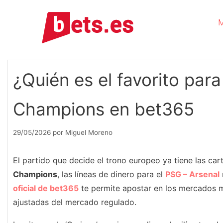
Saltar
al
M
contenido
¿Quién es el favorito par
Champions en bet365
29/05/2026
por
Miguel Moreno
El partido que decide el trono europeo ya tiene las car
Champions
, las líneas de dinero para el
PSG – Arsenal
oficial de bet365
te permite apostar en los mercados má
ajustadas del mercado regulado.