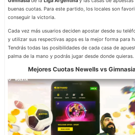
Gimnasia
de la
Liga Argentina
y las casas de apuestas 
buenas cuotas. Para este partido, los locales son favor
conseguir la victoria.
Cada vez más usuarios deciden apostar desde su teléf
y utilizar sus respectivas apps es la mejor forma para h
Tendrás todas las posibilidades de cada casa de apuest
palma de la mano y podrás jugar desde donde quieras.
Mejores Cuotas Newells vs Gimnasi