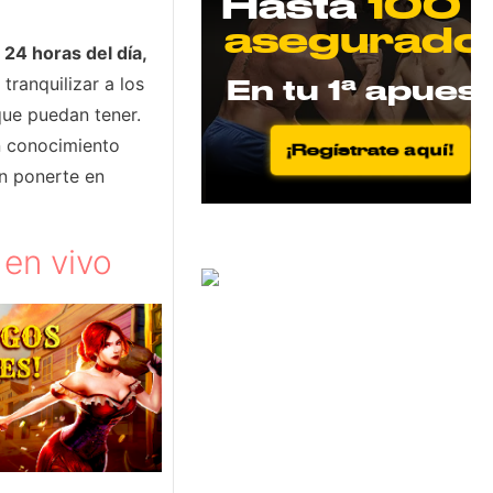
 24 horas del día,
tranquilizar a los
que puedan tener.
n conocimiento
n ponerte en
 en vivo