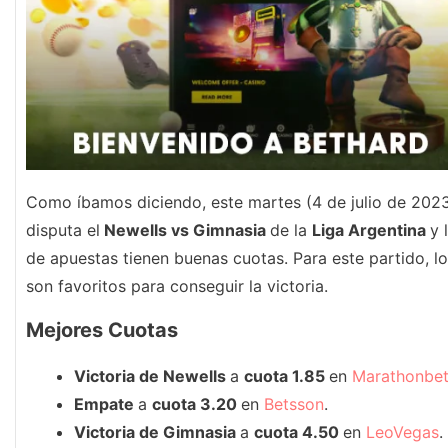
Como íbamos diciendo, este martes (4 de julio de 2023
disputa el
Newells vs Gimnasia
de la
Liga Argentina
y 
de apuestas tienen buenas cuotas. Para este partido, lo
son favoritos para conseguir la victoria.
Mejores Cuotas
Victoria de Newells
a
cuota 1.85
en
Marathonbe
Empate
a
cuota 3.20
en
Betsson
.
Victoria de Gimnasia
a
cuota 4.50
en
LeoVegas
.