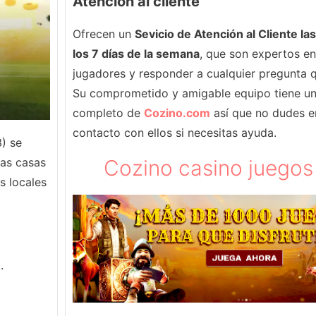
Atención al cliente
Ofrecen un
Sevicio de Atención al Cliente las
los 7 días de la semana
, que son expertos en 
jugadores y responder a cualquier pregunta 
Su comprometido y amigable equipo tiene u
completo de
Cozino.com
así que no dudes e
contacto con ellos si necesitas ayuda.
) se
Cozino casino juegos
las casas
s locales
t
.