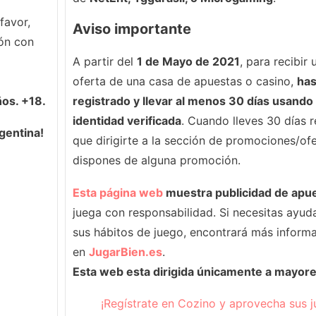
 favor,
Aviso importante
ión con
A partir del
1 de Mayo de 2021
, para recibir
oferta de una casa de apuestas o casino,
has
ños. +18.
registrado y llevar al menos 30 días usando 
identidad verificada
. Cuando lleves 30 días r
gentina!
que dirigirte a la sección de promociones/ofe
dispones de alguna promoción.
Esta página web
muestra publicidad de apu
juega con responsabilidad. Si necesitas ayud
sus hábitos de juego, encontrará más inform
en
JugarBien.es
.
Esta web esta dirigida únicamente a mayore
¡Regístrate en Cozino y aprovecha sus j