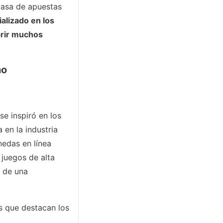
casa de apuestas
alizado en los
brir muchos
no
se inspiró en los
en la industria
nedas en línea
 juegos de alta
r de una
s que destacan los