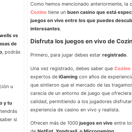
Como hemos mencionado anteriormente, l
a 
Cozino
tiene un
buen casino que está especi
juegos en vivo entre los que puedes descu
interesantes
.
ells vs
Disfruta los juegos en vivo de Cozi
casas de
p
, podrás
Primero, para jugar debes estar
registrado
.
Una vez registrado, debes
saber que
Cozino
expertos de
iGaming
con años de experiencia 
que sintieron que el mercado de las tragamo
ción u
carecía de un entorno de juego que ofreciera
calidad, permitiendo a los jugadores disfruta
o y tu
experiencia de casino en vivo y realista.
 tendrás
saber si
Ofrecen más de 1000
juegos en vivo
entre lo
de
NetEnt, Yggdrasil, o Microgaming
.